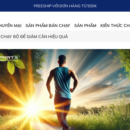
FREESHIP VỚI ĐƠN HÀNG TỪ 500K
HUYẾN MẠI
SẢN PHẨM BÁN CHẠY
SẢN PHẨM
KIẾN THỨC CH
 CHẠY BỘ ĐỂ GIẢM CÂN HIỆU QUẢ