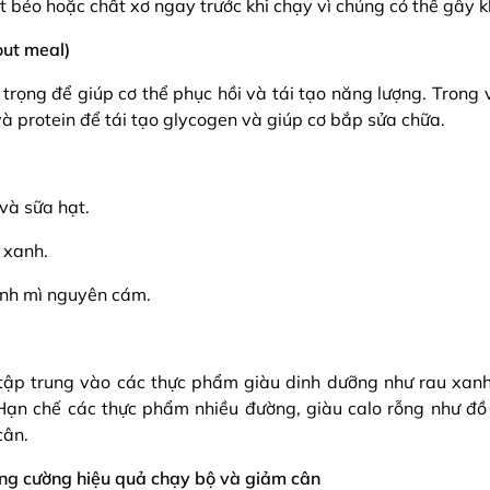
t béo hoặc chất xơ ngay trước khi chạy vì chúng có thể gây k
out meal)
trọng để giúp cơ thể phục hồi và tái tạo năng lượng. Trong
à protein để tái tạo glycogen và giúp cơ bắp sửa chữa.
 và sữa hạt.
 xanh.
ánh mì nguyên cám.
tập trung vào các thực phẩm giàu dinh dưỡng như rau xanh
Hạn chế các thực phẩm nhiều đường, giàu calo rỗng như đồ 
cân.
ng cường hiệu quả chạy bộ và giảm cân