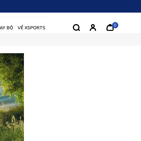
0
ẠY BỘ
VỀ XSPORTS