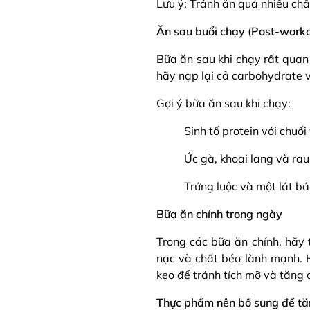
Lưu ý: Tránh ăn quá nhiều chấ
Ăn sau buổi chạy (Post-work
Bữa ăn sau khi chạy rất quan 
hãy nạp lại cả carbohydrate v
Gợi ý bữa ăn sau khi chạy:
Sinh tố protein với chuối
Ức gà, khoai lang và rau
Trứng luộc và một lát b
Bữa ăn chính trong ngày
Trong các bữa ăn chính, hãy 
nạc và chất béo lành mạnh. 
kẹo để tránh tích mỡ và tăng 
Thực phẩm nên bổ sung để tă