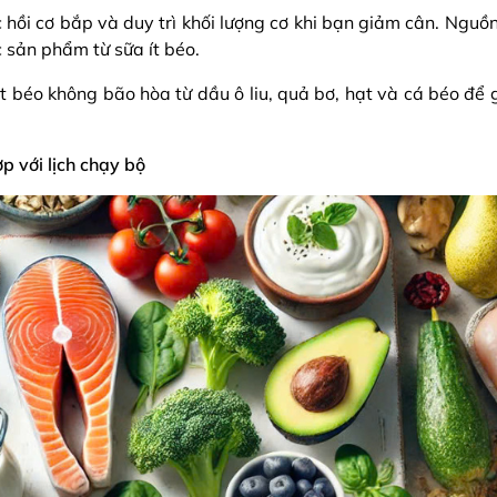
 hồi cơ bắp và duy trì khối lượng cơ khi bạn giảm cân. Nguồn
c sản phẩm từ sữa ít béo.
 béo không bão hòa từ dầu ô liu, quả bơ, hạt và cá béo để g
p với lịch chạy bộ