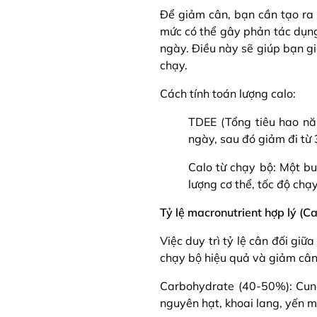
Để giảm cân, bạn cần tạo ra t
mức có thể gây phản tác dụn
ngày. Điều này sẽ giúp bạn g
chạy.
Cách tính toán lượng calo:
TDEE (Tổng tiêu hao nă
ngày, sau đó giảm đi từ
Calo từ chạy bộ: Một bu
lượng cơ thể, tốc độ chạy
Tỷ lệ macronutrient hợp lý (C
Việc duy trì tỷ lệ cân đối gi
chạy bộ hiệu quả và giảm cân
Carbohydrate (40-50%): Cung
nguyên hạt, khoai lang, yến m