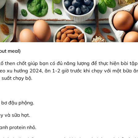
out meal)
 tố then chốt giúp bạn có đủ năng lượng để thực hiện bài t
heo xu hướng 2024, ăn 1-2 giờ trước khi chạy với một bữa ă
u suất chạy bộ.
 bơ đậu phộng.
ây và sữa hạt.
anh protein nhỏ.