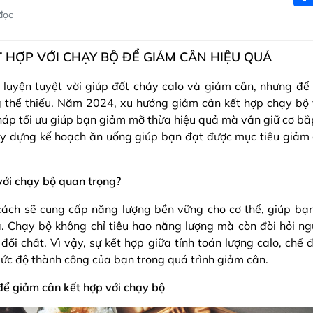
đọc
 HỢP VỚI CHẠY BỘ ĐỂ GIẢM CÂN HIỆU QUẢ
 luyện tuyệt vời giúp đốt cháy calo và giảm cân, nhưng để 
g thể thiếu. Năm 2024, xu hướng giảm cân kết hợp chạy bộ
áp tối ưu giúp bạn giảm mỡ thừa hiệu quả mà vẫn giữ cơ bắp.
 xây dựng kế hoạch ăn uống giúp bạn đạt được mục tiêu giảm 
với chạy bộ quan trọng?
ách sẽ cung cấp năng lượng bền vững cho cơ thể, giúp bạn 
. Chạy bộ không chỉ tiêu hao năng lượng mà còn đòi hỏi ng
 đổi chất. Vì vậy, sự kết hợp giữa tính toán lượng calo, chế 
ức độ thành công của bạn trong quá trình giảm cân.
để giảm cân kết hợp với chạy bộ