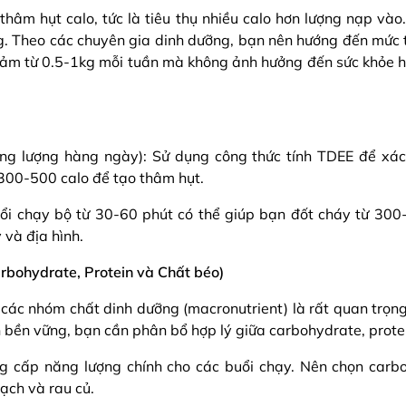
hâm hụt calo, tức là tiêu thụ nhiều calo hơn lượng nạp vào
g. Theo các chuyên gia dinh dưỡng, bạn nên hướng đến mức 
iảm từ 0.5-1kg mỗi tuần mà không ảnh hưởng đến sức khỏe 
ng lượng hàng ngày): Sử dụng công thức tính TDEE để xác
 300-500 calo để tạo thâm hụt.
ổi chạy bộ từ 30-60 phút có thể giúp bạn đốt cháy từ 300
 và địa hình.
arbohydrate, Protein và Chất béo)
ữa các nhóm chất dinh dưỡng (macronutrient) là rất quan trọn
 bền vững, bạn cần phân bổ hợp lý giữa carbohydrate, protei
 cấp năng lượng chính cho các buổi chạy. Nên chọn carb
ạch và rau củ.