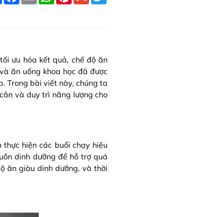
h
a
m
h
i
m
w
a
c
a
a
n
a
i
r
e
i
t
t
i
t
e
b
l
s
e
l
t
o
A
r
e
o
p
e
r
k
p
s
t
tối ưu hóa kết quả, chế độ ăn
 và ăn uống khoa học đã được
 Trong bài viết này, chúng ta
cân và duy trì năng lượng cho
thực hiện các buổi chạy hiệu
uồn dinh dưỡng để hỗ trợ quá
độ ăn giàu dinh dưỡng, và thời