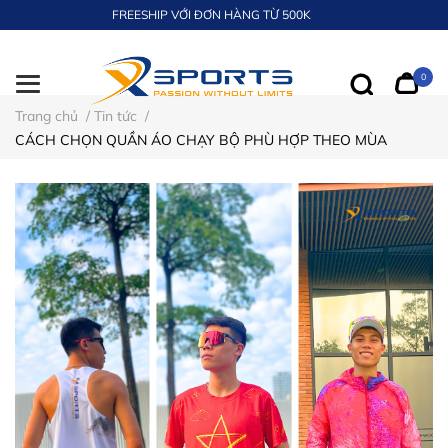
FREESHIP VỚI ĐƠN HÀNG TỪ 500K
0
Trang chủ
/
Tin tức
/
CÁCH CHỌN QUẦN ÁO CHẠY BỘ PHÙ HỢP THEO MÙA