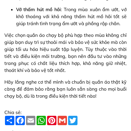
Vớ thấm hút mồ hôi
: Trong mùa xuân ẩm ướt, vớ
khô thoáng với khả năng thấm hút mồ hôi tốt sẽ
giúp tránh tình trạng ẩm ướt và phồng rộp chân.
Việc chọn quần áo chạy bộ phù hợp theo mùa không chỉ
giúp bạn duy trì sự thoải mái và bảo vệ sức khỏe mà còn
giúp tối ưu hóa hiệu suất tập luyện. Tùy thuộc vào thời
tiết và điều kiện môi trường, bạn nên đầu tư vào những
trang phục có chất liệu thích hợp, khả năng giữ nhiệt,
thoát khí và bảo vệ tốt nhất.
Hãy lắng nghe cơ thể mình và chuẩn bị quần áo thật kỹ
càng để đảm bảo rằng bạn luôn sẵn sàng cho mọi buổi
chạy bộ, dù là trong điều kiện thời tiết nào!
Chia sẻ:
S
F
E
W
P
G
T
h
a
m
h
i
m
w
a
c
a
a
n
a
i