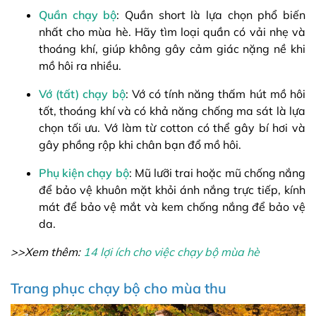
Quần chạy bộ
: Quần short là lựa chọn phổ biến
nhất cho mùa hè. Hãy tìm loại quần có vải nhẹ và
thoáng khí, giúp không gây cảm giác nặng nề khi
mồ hôi ra nhiều.
Vớ (tất) chạy bộ
: Vớ có tính năng thấm hút mồ hôi
tốt, thoáng khí và có khả năng chống ma sát là lựa
chọn tối ưu. Vớ làm từ cotton có thể gây bí hơi và
gây phồng rộp khi chân bạn đổ mồ hôi.
Phụ kiện chạy bộ
: Mũ lưỡi trai hoặc mũ chống nắng
để bảo vệ khuôn mặt khỏi ánh nắng trực tiếp, kính
mát để bảo vệ mắt và kem chống nắng để bảo vệ
da.
>>Xem thêm:
14 lợi ích cho việc chạy bộ mùa hè
Trang phục chạy bộ cho mùa thu