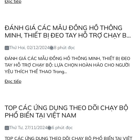
Đọc tiếp
ĐÁNH GIÁ CÁC MẪU ĐỒNG HỒ THÔNG
MINH, THIẾT BỊ ĐEO TAY HỖ TRỢ CHẠY BỘ:
LỰA CHỌN HOÀN HẢO CHO NGƯỜI YÊU
Thứ Hai, 02/12/2024
8 phút đọc
THÍCH THỂ THAO
ĐÁNH GIÁ CÁC MẪU ĐỒNG HỒ THÔNG MINH, THIẾT BỊ ĐEO
TAY HỖ TRỢ CHẠY BỘ: LỰA CHỌN HOÀN HẢO CHO NGƯỜI
YÊU THÍCH THỂ THAO Trong...
Đọc tiếp
TOP CÁC ỨNG DỤNG THEO DÕI CHẠY BỘ
PHỔ BIẾN TẠI VIỆT NAM
Thứ Tư, 27/11/2024
6 phút đọc
TOP CÁC ỨNG DỤNG THEO DÕI CHẠY BỘ PHỔ BIẾN TẠI VIỆT