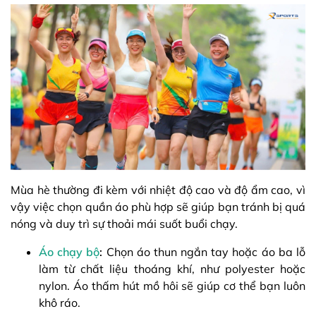
Mùa hè thường đi kèm với nhiệt độ cao và độ ẩm cao, vì
vậy việc chọn quần áo phù hợp sẽ giúp bạn tránh bị quá
nóng và duy trì sự thoải mái suốt buổi chạy.
Áo chạy bộ
:
Chọn áo thun ngắn tay hoặc áo ba lỗ
làm từ chất liệu thoáng khí, như polyester hoặc
nylon. Áo thấm hút mồ hôi sẽ giúp cơ thể bạn luôn
khô ráo.