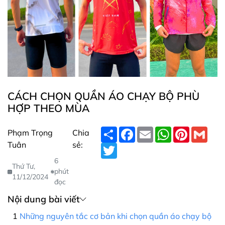
CÁCH CHỌN QUẦN ÁO CHẠY BỘ PHÙ
HỢP THEO MÙA
S
F
E
W
P
G
Phạm Trọng
Chia
h
a
m
h
i
m
Tuân
sẻ:
a
T
c
a
a
n
a
r
w
e
i
t
t
i
6
e
i
b
l
s
e
l
Thứ Tư,
t
o
A
r
phút
11/12/2024
t
o
p
e
đọc
e
k
p
s
r
t
Nội dung bài viết
Những nguyên tắc cơ bản khi chọn quần áo chạy bộ