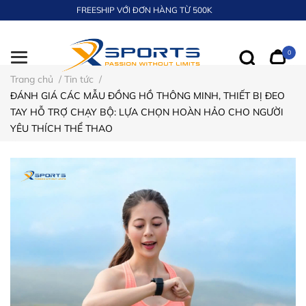
FREESHIP VỚI ĐƠN HÀNG TỪ 500K
0
Trang chủ
/
Tin tức
/
ĐÁNH GIÁ CÁC MẪU ĐỒNG HỒ THÔNG MINH, THIẾT BỊ ĐEO
TAY HỖ TRỢ CHẠY BỘ: LỰA CHỌN HOÀN HẢO CHO NGƯỜI
YÊU THÍCH THỂ THAO