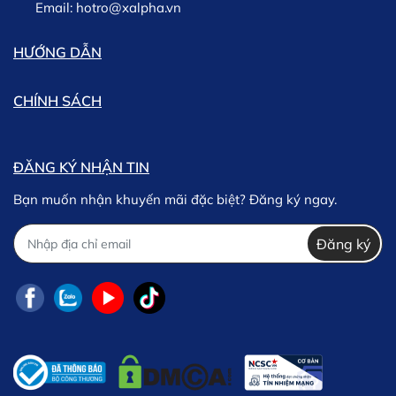
Email:
hotro@xalpha.vn
HƯỚNG DẪN
CHÍNH SÁCH
ĐĂNG KÝ NHẬN TIN
Bạn muốn nhận khuyến mãi đặc biệt? Đăng ký ngay.
Đăng ký