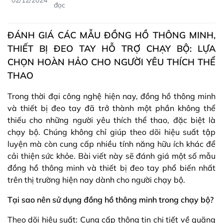
t
o
p
e
đọc
e
k
p
s
r
t
ĐÁNH GIÁ CÁC MẪU ĐỒNG HỒ THÔNG MINH,
THIẾT BỊ ĐEO TAY HỖ TRỢ CHẠY BỘ: LỰA
CHỌN HOÀN HẢO CHO NGƯỜI YÊU THÍCH THỂ
THAO
Trong thời đại công nghệ hiện nay, đồng hồ thông minh
và thiết bị đeo tay đã trở thành một phần không thể
thiếu cho những người yêu thích thể thao, đặc biệt là
chạy bộ. Chúng không chỉ giúp theo dõi hiệu suất tập
luyện mà còn cung cấp nhiều tính năng hữu ích khác để
cải thiện sức khỏe. Bài viết này sẽ đánh giá một số mẫu
đồng hồ thông minh và thiết bị đeo tay phổ biến nhất
trên thị trường hiện nay dành cho người chạy bộ.
Tại sao nên sử dụng đồng hồ thông minh trong chạy bộ?
Theo dõi hiệu suất: Cung cấp thông tin chi tiết về quãng