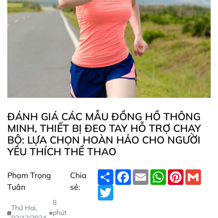
ĐÁNH GIÁ CÁC MẪU ĐỒNG HỒ THÔNG
MINH, THIẾT BỊ ĐEO TAY HỖ TRỢ CHẠY
BỘ: LỰA CHỌN HOÀN HẢO CHO NGƯỜI
YÊU THÍCH THỂ THAO
S
F
E
W
P
G
Phạm Trọng
Chia
h
a
m
h
i
m
Tuân
sẻ:
a
T
c
a
a
n
a
r
w
e
i
t
t
i
8
e
i
b
l
s
e
l
Thứ Hai,
t
o
A
r
phút
02/12/2024