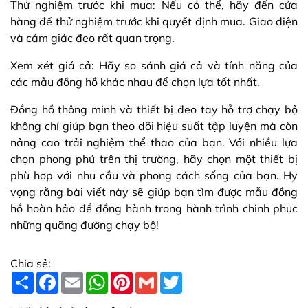
Thử nghiệm trước khi mua: Nếu có thể, hãy đến cửa
hàng để thử nghiệm trước khi quyết định mua. Giao diện
và cảm giác đeo rất quan trọng.
Xem xét giá cả: Hãy so sánh giá cả và tính năng của
các mẫu đồng hồ khác nhau để chọn lựa tốt nhất.
Đồng hồ thông minh và thiết bị đeo tay hỗ trợ chạy bộ
không chỉ giúp bạn theo dõi hiệu suất tập luyện mà còn
nâng cao trải nghiệm thể thao của bạn. Với nhiều lựa
chọn phong phú trên thị trường, hãy chọn một thiết bị
phù hợp với nhu cầu và phong cách sống của bạn. Hy
vọng rằng bài viết này sẽ giúp bạn tìm được mẫu đồng
hồ hoàn hảo để đồng hành trong hành trình chinh phục
những quãng đường chạy bộ!
Chia sẻ:
S
F
E
W
P
G
T
h
a
m
h
i
m
w
a
c
a
a
n
a
i