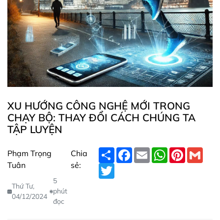
XU HƯỚNG CÔNG NGHỆ MỚI TRONG
CHẠY BỘ: THAY ĐỔI CÁCH CHÚNG TA
TẬP LUYỆN
S
F
E
W
P
G
Phạm Trọng
Chia
h
a
m
h
i
m
Tuân
sẻ:
a
T
c
a
a
n
a
r
w
e
i
t
t
i
5
e
i
b
l
s
e
l
Thứ Tư,
t
o
A
r
phút
04/12/2024
t
o
p
e
đọc
e
k
p
s
r
t