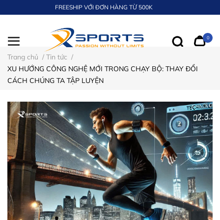
FREESHIP VỚI ĐƠN HÀNG TỪ 500K
0
Trang chủ
/
Tin tức
/
XU HƯỚNG CÔNG NGHỆ MỚI TRONG CHẠY BỘ: THAY ĐỔI
CÁCH CHÚNG TA TẬP LUYỆN