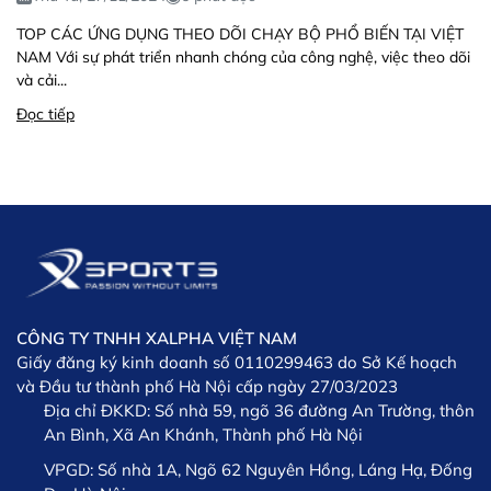
TOP CÁC ỨNG DỤNG THEO DÕI CHẠY BỘ PHỔ BIẾN TẠI VIỆT
NAM Với sự phát triển nhanh chóng của công nghệ, việc theo dõi
và cải...
Đọc tiếp
CÔNG TY TNHH XALPHA VIỆT NAM
Giấy đăng ký kinh doanh số 0110299463 do Sở Kế hoạch
và Đầu tư thành phố Hà Nội cấp ngày 27/03/2023
Địa chỉ ĐKKD:
Số nhà 59, ngõ 36 đường An Trường, thôn
An Bình, Xã An Khánh, Thành phố Hà Nội
VPGD:
Số nhà 1A, Ngõ 62 Nguyên Hồng, Láng Hạ, Đống