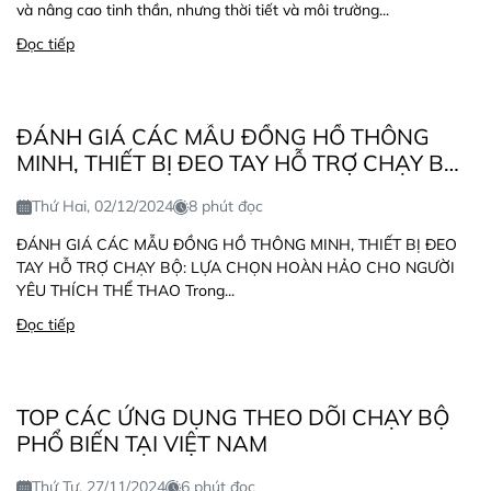
và nâng cao tinh thần, nhưng thời tiết và môi trường...
Đọc tiếp
ĐÁNH GIÁ CÁC MẪU ĐỒNG HỒ THÔNG
MINH, THIẾT BỊ ĐEO TAY HỖ TRỢ CHẠY BỘ:
LỰA CHỌN HOÀN HẢO CHO NGƯỜI YÊU
Thứ Hai, 02/12/2024
8 phút đọc
THÍCH THỂ THAO
ĐÁNH GIÁ CÁC MẪU ĐỒNG HỒ THÔNG MINH, THIẾT BỊ ĐEO
TAY HỖ TRỢ CHẠY BỘ: LỰA CHỌN HOÀN HẢO CHO NGƯỜI
YÊU THÍCH THỂ THAO Trong...
Đọc tiếp
TOP CÁC ỨNG DỤNG THEO DÕI CHẠY BỘ
PHỔ BIẾN TẠI VIỆT NAM
Thứ Tư, 27/11/2024
6 phút đọc