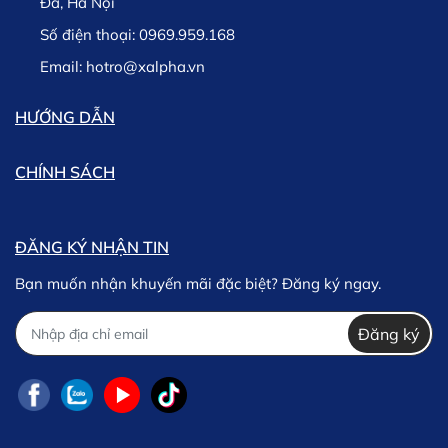
Đa, Hà Nội
Số điện thoại:
0969.959.168
Email:
hotro@xalpha.vn
HƯỚNG DẪN
CHÍNH SÁCH
ĐĂNG KÝ NHẬN TIN
Bạn muốn nhận khuyến mãi đặc biệt? Đăng ký ngay.
Đăng ký