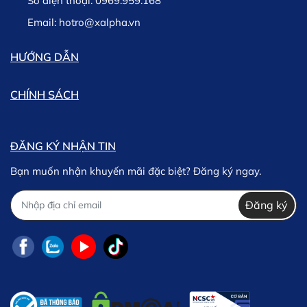
Số điện thoại:
0969.959.168
Email:
hotro@xalpha.vn
HƯỚNG DẪN
CHÍNH SÁCH
ĐĂNG KÝ NHẬN TIN
Bạn muốn nhận khuyến mãi đặc biệt? Đăng ký ngay.
Đăng ký