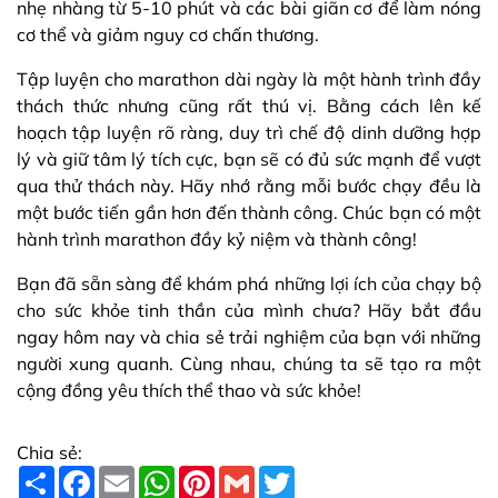
nhẹ nhàng từ 5-10 phút và các bài giãn cơ để làm nóng
cơ thể và giảm nguy cơ chấn thương.
Tập luyện cho marathon dài ngày là một hành trình đầy
thách thức nhưng cũng rất thú vị. Bằng cách lên kế
hoạch tập luyện rõ ràng, duy trì chế độ dinh dưỡng hợp
lý và giữ tâm lý tích cực, bạn sẽ có đủ sức mạnh để vượt
qua thử thách này. Hãy nhớ rằng mỗi bước chạy đều là
một bước tiến gần hơn đến thành công. Chúc bạn có một
hành trình marathon đầy kỷ niệm và thành công!
Bạn đã sẵn sàng để khám phá những lợi ích của chạy bộ
cho sức khỏe tinh thần của mình chưa? Hãy bắt đầu
ngay hôm nay và chia sẻ trải nghiệm của bạn với những
người xung quanh. Cùng nhau, chúng ta sẽ tạo ra một
cộng đồng yêu thích thể thao và sức khỏe!
Chia sẻ:
S
F
E
W
P
G
T
h
a
m
h
i
m
w