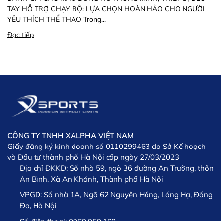
TAY HỖ TRỢ CHẠY BỘ: LỰA CHỌN HOÀN HẢO CHO NGƯỜI
YÊU THÍCH THỂ THAO Trong...
Đọc tiếp
CÔNG TY TNHH XALPHA VIỆT NAM
Giấy đăng ký kinh doanh số 0110299463 do Sở Kế hoạch
và Đầu tư thành phố Hà Nội cấp ngày 27/03/2023
Địa chỉ ĐKKD:
Số nhà 59, ngõ 36 đường An Trường, thôn
An Bình, Xã An Khánh, Thành phố Hà Nội
VPGD:
Số nhà 1A, Ngõ 62 Nguyên Hồng, Láng Hạ, Đống
Đa, Hà Nội