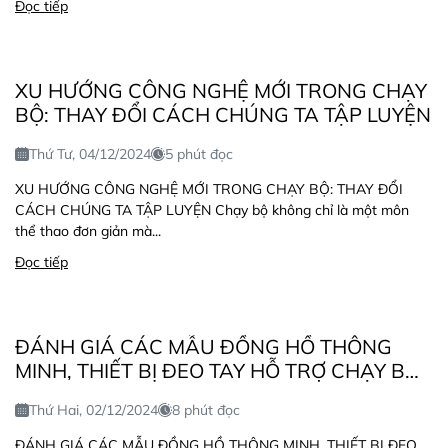
Đọc tiếp
XU HƯỚNG CÔNG NGHỆ MỚI TRONG CHẠY
BỘ: THAY ĐỔI CÁCH CHÚNG TA TẬP LUYỆN
Thứ Tư, 04/12/2024
5 phút đọc
XU HƯỚNG CÔNG NGHỆ MỚI TRONG CHẠY BỘ: THAY ĐỔI
CÁCH CHÚNG TA TẬP LUYỆN Chạy bộ không chỉ là một môn
thể thao đơn giản mà...
Đọc tiếp
ĐÁNH GIÁ CÁC MẪU ĐỒNG HỒ THÔNG
MINH, THIẾT BỊ ĐEO TAY HỖ TRỢ CHẠY BỘ:
LỰA CHỌN HOÀN HẢO CHO NGƯỜI YÊU
Thứ Hai, 02/12/2024
8 phút đọc
THÍCH THỂ THAO
ĐÁNH GIÁ CÁC MẪU ĐỒNG HỒ THÔNG MINH, THIẾT BỊ ĐEO