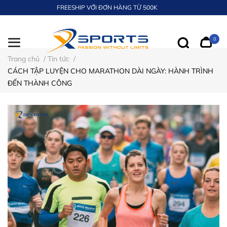
FREESHIP VỚI ĐƠN HÀNG TỪ 500K
0
Trang chủ
/
Tin tức
/
CÁCH TẬP LUYỆN CHO MARATHON DÀI NGÀY: HÀNH TRÌNH
ĐẾN THÀNH CÔNG