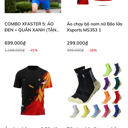
COMBO XFASTER 5: ÁO
Áo chạy bộ nam nữ Bão lửa
ĐEN + QUẦN XANH (TẶNG
Xsports MS353 1
ĐAI CHẠY BỘ) NEW
699.000₫
299.000₫
1.168.000₫
399.000₫
-41%
-26%