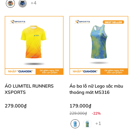
+4
ÁO LUMITEL RUNNERS
Áo ba lỗ nữ Lego sắc màu
XSPORTS
thoáng mát MS316
279.000₫
179.000₫
229.000₫
-22%
+1