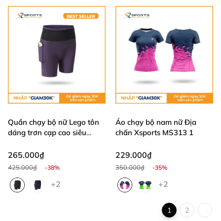
Quần chạy bộ nữ Lego tôn
Áo chạy bộ nam nữ Địa
dáng trơn cạp cao siêu
chấn Xsports MS313 1
thoáng mát MS315
265.000₫
229.000₫
425.000₫
350.000₫
-38%
-35%
+2
+2
1
2