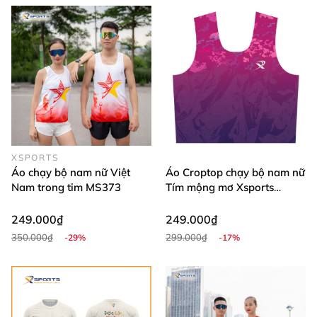
XSPORTS
Áo chạy bộ nam nữ Việt
Áo Croptop chạy bộ nam nữ
Nam trong tim MS373
Tím mộng mơ Xsports
MS368
249.000₫
249.000₫
350.000₫
299.000₫
-29%
-17%