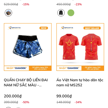
529.000₫
450.000₫
-15%
-23%
QUẦN CHẠY BỘ LIỀN ĐAI
Áo Việt Nam tự hào dân tộc
NAM NỮ SẮC MÀU -
nam nữ MS252
MS328
200.000₫
99.000₫
399.000₫
148.000₫
-50%
-34%