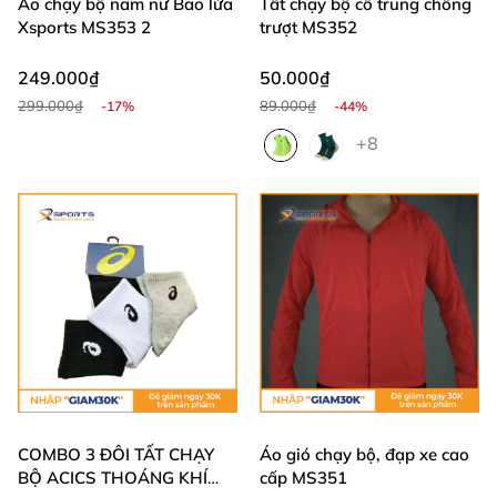
Áo chạy bộ nam nữ Bão lửa
Tất chạy bộ cổ trung chống
Xsports MS353 2
trượt MS352
249.000₫
50.000₫
299.000₫
89.000₫
-17%
-44%
+8
COMBO 3 ĐÔI TẤT CHẠY
Áo gió chạy bộ, đạp xe cao
BỘ ACICS THOÁNG KHÍ
cấp MS351