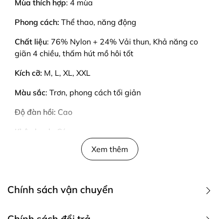
Mùa thích hợp
: 4 mùa
Phong cách:
Thể thao, năng động
Chất liệu
: 76% Nylon + 24% Vải thun, Khả năng co
giãn 4 chiều, thấm hút mồ hôi tốt
Kích cỡ:
M, L, XL, XXL
Màu sắc
: Trơn, phong cách tối giản
Độ đàn hồi:
Cao
Khô nhanh
: Có
Xem thêm
Cạp đai:
Cạp chun co giãn, chắc chắn, ôm vừa vặn
phần bụng.
Túi
: 2 túi tiện lợi hai bên, có thể đựng điện thoại, chìa
Chính sách vận chuyển
khóa hoặc bình nước nhỏ.
Độ dài:
Ngắn, phù hợp cho mùa hè nóng bức
1. Các phương thức giao hàng
Chính sách đổi trả