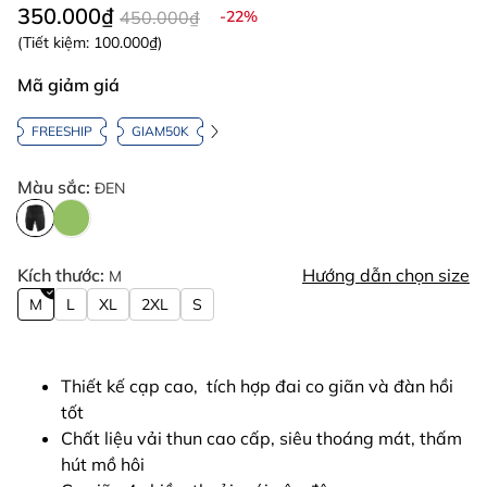
350.000₫
450.000₫
-22%
(Tiết kiệm:
100.000₫
)
Mã giảm giá
FREESHIP
GIAM50K
Màu sắc:
ĐEN
Kích thước:
Hướng dẫn chọn size
M
M
L
XL
2XL
S
Thiết kế cạp cao, tích hợp đai co giãn và đàn hồi
tốt
Chất liệu vải thun cao cấp, siêu thoáng mát, thấm
hút mồ hôi