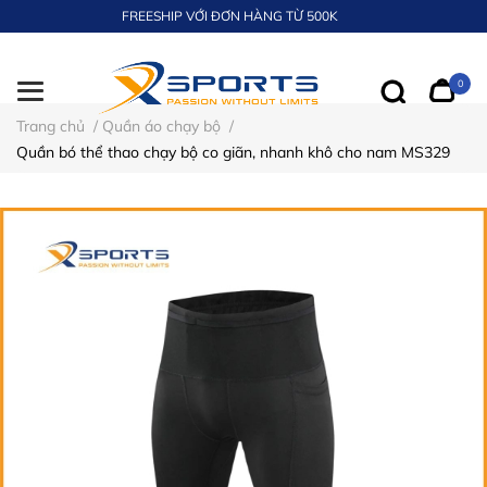
FREESHIP VỚI ĐƠN HÀNG TỪ 500K
0
Trang chủ
/
Quần áo chạy bộ
/
Quần bó thể thao chạy bộ co giãn, nhanh khô cho nam MS329