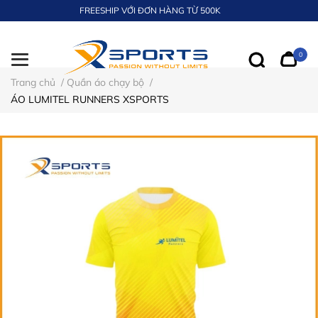
FREESHIP VỚI ĐƠN HÀNG TỪ 500K
0
Trang chủ
/
Quần áo chạy bộ
/
ÁO LUMITEL RUNNERS XSPORTS