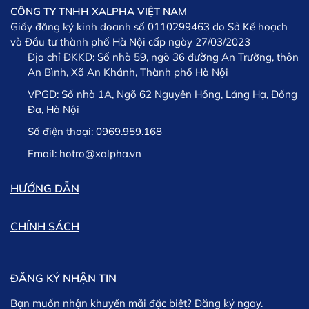
CÔNG TY TNHH XALPHA VIỆT NAM
XSPORTS
Giấy đăng ký kinh doanh số 0110299463 do Sở Kế hoạch
và Đầu tư thành phố Hà Nội cấp ngày 27/03/2023
Địa chỉ ĐKKD:
Số nhà 59, ngõ 36 đường An Trường, thôn
An Bình, Xã An Khánh, Thành phố Hà Nội
VPGD:
Số nhà 1A, Ngõ 62 Nguyên Hồng, Láng Hạ, Đống
Đa, Hà Nội
Số điện thoại:
0969.959.168
Lưu ý: Trường hợp phát sinh chậm trễ trong việc giao
hàng chúng tôi sẽ thông tin kịp thời cho khách hàng và
Email:
hotro@xalpha.vn
khách hàng có thể lựa chọn giữa việc Hủy hoặc tiếp tục
chờ hàng.
HƯỚNG DẪN
CHÍNH SÁCH
ĐĂNG KÝ NHẬN TIN
Bạn muốn nhận khuyến mãi đặc biệt? Đăng ký ngay.