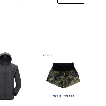
 thiết kế Xsports không chỉ giúp bạn thoải mái
 mọi điều kiện thời tiết.
s
đồng hành cùng bạn trên mọi hành trình chinh