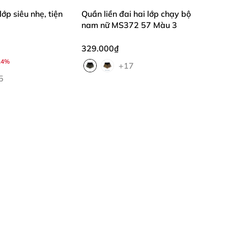
lớp siêu nhẹ, tiện
Quần liền đai hai lớp chạy bộ
nam nữ MS372 57 Màu 3
329.000₫
14%
+17
5