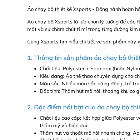
Áo chạy bộ thiết kế Xsports - Đồng hành hoàn h
Áo chạy bộ Xsports là lựa chọn lý tưởng để các R
mắt và sự chăm chút tỉ mỉ trong từng đường kim 
Cùng Xsports tìm hiểu chi tiết về sản phẩm này 
1. Thông tin sản phẩm áo chạy bộ thiế
Chất liệu: Polyester + Spandex (hoặc Nylo
Kiểu dáng: Áo thể thao chuyên dụng cho ch
Màu sắc: Nhiều màu sắc năng động, trẻ tru
Đặc tính: Thấm hút mồ hôi, thoáng khí, co gi
2. Đặc điểm nổi bật của áo chạy bộ thi
Chất liệu cao cấp: Kết hợp giữa Polyester v
thẩm mỹ và hiện đại.
Thấm hút và thoát mồ hôi nhanh chóng: Áo 