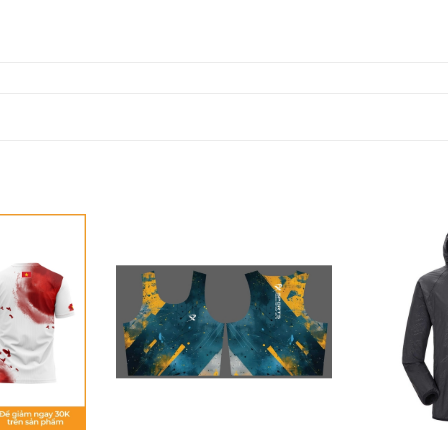
o sự thoải mái khi vận động.
ize.
 tư vấn chọn size phù hợp nhất.
 Xsports?
ợng, kết hợp giữa tính thẩm mỹ và sự tiện dụng. Áo chạy bộ
 biệt với thiết kế nhẹ nhàng và chất liệu thoáng mát phù hợp
168
để được tư vấn và đặt hàng nhanh chóng. Hãy để
Xsport