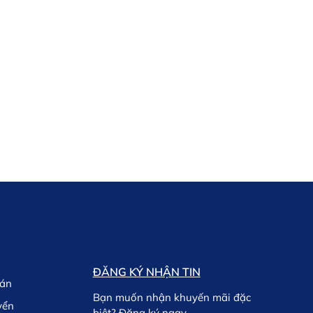
ĐĂNG KÝ NHẬN TIN
oán
Bạn muốn nhận khuyến mãi đặc
yển
biệt? Đăng ký ngay.