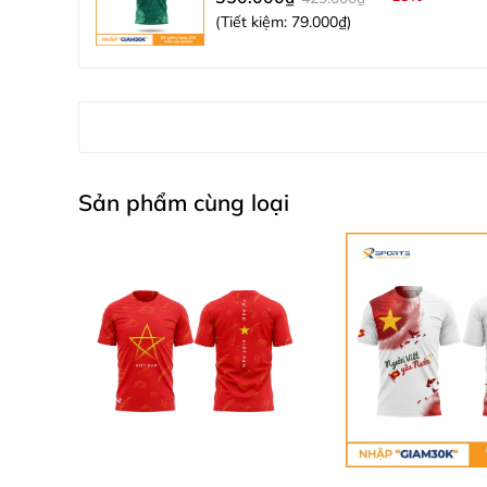
(Tiết kiệm:
79.000₫
)
Lưu ý:
Chọn size theo chiều cao và cân nặng để đảm bả
Nếu bạn thích mặc rộng rãi, hãy chọn lớn hơn 1 s
Vui lòng cung cấp chiều cao và cân nặng để được
Sản phẩm cùng loại
5. Vì sao nên chọn áo chạy bộ thiết kế
Xsports
cam kết mang đến những sản phẩm chất lư
mà còn đảm bảo an toàn trong từng bước chạy, đặc
Liên hệ ngay với Xsports qua hotline
0969.959.
phục các đường đua!