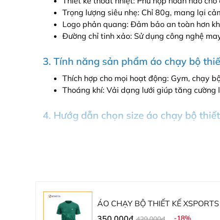
Thiết kế thoát nhiệt: Phù hợp hoàn hảo cho 
Trọng lượng siêu nhẹ: Chỉ 80g, mang lại cảm
Logo phản quang: Đảm bảo an toàn hơn khi 
Đường chỉ tinh xảo: Sử dụng công nghệ may 
3. Tính năng sản phẩm áo chạy bộ thiế
Thích hợp cho mọi hoạt động: Gym, chạy bộ,
Thoáng khí: Vải dạng lưới giúp tăng cường 
4. Hướg dẫn chọn size áo chạy bộ thiế
Để chọn được chiếc áo vừa vặn và thoải mái nhấ
Size
Nam
Nữ
S
44kg - 52kg
42kg - 47kg
M
53kg - 62kg
48kg - 52kg
L
63kg - 72kg
53kg - 58kg
ÁO CHẠY BỘ THIẾT KẾ XSPORTS 
Xl
73kg - 85kg
59kg - 64kg
350.000₫
-18%
429.000₫