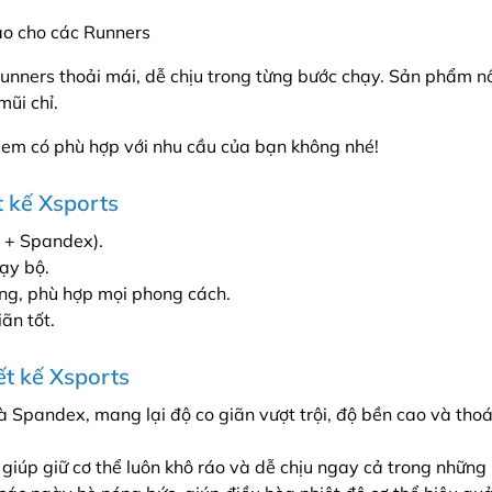
ảo cho các Runners
unners thoải mái, dễ chịu trong từng bước chạy. Sản phẩm nổi
mũi chỉ.
xem có phù hợp với nhu cầu của bạn không nhé!
t kế Xsports
n + Spandex).
ạy bộ.
ng, phù hợp mọi phong cách.
ãn tốt.
ết kế Xsports
à Spandex, mang lại độ co giãn vượt trội, độ bền cao và thoán
giúp giữ cơ thể luôn khô ráo và dễ chịu ngay cả trong những