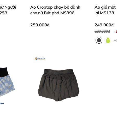
nữ Người
Áo Croptop chạy bộ dành
Áo gió một 
S253
cho nữ Bứt phá MS396
lợi MS138
250.000₫
249.000₫
289.000₫
-
+