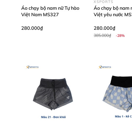
XSPORTS
Áo chạy bộ nam nữ Tự hào
Áo chạy bộ nam 
Việt Nam MS327
Việt yêu nước M
280.000₫
280.000₫
385.000₫
-28%