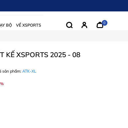
0
ẠY BỘ
VỀ XSPORTS
T KẾ XSPORTS 2025 - 08
 sản phẩm:
ATK-XL
8%