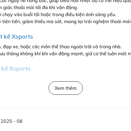
các ngày hè nóng bức, giúp điều hòa nhiệt độ cơ thể hiệu quả
 giác thoải mái tối đa khi vận động.
chạy vào buổi tối hoặc trong điều kiện ánh sáng yếu.
tiên tiến, giảm thiểu ma sát, mang lại trải nghiệm thoải má
t kế Xsports
 đạp xe, hoặc các môn thể thao ngoài trời và trong nhà.
lưu thông không khí khi vận động mạnh, giữ cơ thể luôn mát m
t kế Xsports
t, hãy tham khảo bảng kích thước bên dưới:
Xem thêm
2025 - 08