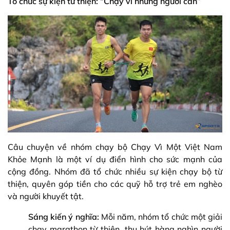
Tổ chức sự kiện từ thiện: “Chạy vì những người cần”
Câu chuyện về nhóm chạy bộ Chạy Vì Một Việt Nam
Khỏe Mạnh là một ví dụ điển hình cho sức mạnh của
cộng đồng. Nhóm đã tổ chức nhiều sự kiện chạy bộ từ
thiện, quyên góp tiền cho các quỹ hỗ trợ trẻ em nghèo
và người khuyết tật.
Sáng kiến ý nghĩa:
Mỗi năm, nhóm tổ chức một giải
chạy marathon từ thiện, thu hút hàng nghìn người