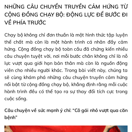
NHỮNG CÂU CHUYỂN TRUYỀN CẢM HỨNG TỪ
CỘNG ĐỒNG CHẠY BỘ: ĐỘNG LỰC ĐỂ BƯỚC ĐI
VỀ PHÍA TRƯỚC
Chạy bộ không chỉ đơn thuần là một hình thức tập luyện
thể chất mà còn là một hành trình cá nhân đầy cảm
hứng. Cộng đồng chạy bộ toàn cầu đã chứng kiến nhiều
câu chuyện tuyệt vời, nơi mỗi bước chân không chỉ là nỗ
lực vượt qua giới hạn bản thân mà còn là nguồn động
viên cho nhiều người khác. Trong bài viết này, chúng ta
sẽ cùng khám phá những câu chuyện truyền cảm hứng
nổi bật từ cộng đồng chạy bộ, khẳng định rằng mỗi cuộc
hành trình đều có thể tạo ra sự thay đổi tích cực trong
cuộc sống.
Câu chuyện về sức mạnh ý chí: “Cô gái nhỏ vượt qua căn
bệnh”