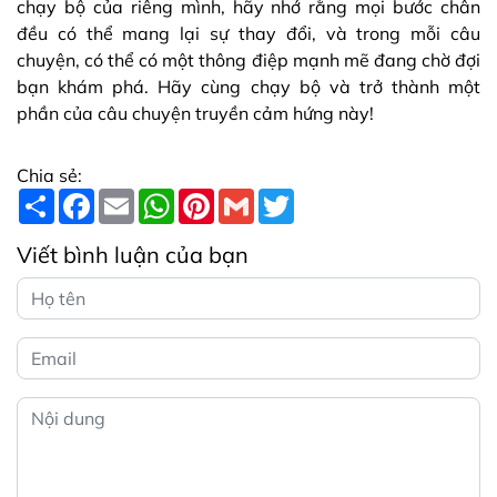
chạy bộ của riêng mình, hãy nhớ rằng mọi bước chân
đều có thể mang lại sự thay đổi, và trong mỗi câu
chuyện, có thể có một thông điệp mạnh mẽ đang chờ đợi
bạn khám phá. Hãy cùng chạy bộ và trở thành một
phần của câu chuyện truyền cảm hứng này!
Chia sẻ:
S
F
E
W
P
G
T
h
a
m
h
i
m
w
a
c
a
a
n
a
i
r
e
i
t
t
i
t
Viết bình luận của bạn
e
b
l
s
e
l
t
o
A
r
e
o
p
e
r
k
p
s
t