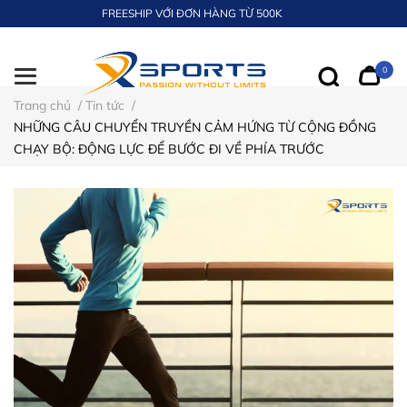
FREESHIP VỚI ĐƠN HÀNG TỪ 500K
0
Trang chủ
/
Tin tức
/
NHỮNG CÂU CHUYỂN TRUYỀN CẢM HỨNG TỪ CỘNG ĐỒNG
CHẠY BỘ: ĐỘNG LỰC ĐỂ BƯỚC ĐI VỀ PHÍA TRƯỚC