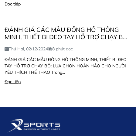
Đọc tiếp
ĐÁNH GIÁ CÁC MẪU ĐỒNG HỒ THÔNG
MINH, THIẾT BỊ ĐEO TAY HỖ TRỢ CHẠY BỘ:
LỰA CHỌN HOÀN HẢO CHO NGƯỜI YÊU
Thứ Hai, 02/12/2024
8 phút đọc
THÍCH THỂ THAO
ĐÁNH GIÁ CÁC MẪU ĐỒNG HỒ THÔNG MINH, THIẾT BỊ ĐEO
TAY HỖ TRỢ CHẠY BỘ: LỰA CHỌN HOÀN HẢO CHO NGƯỜI
YÊU THÍCH THỂ THAO Trong...
Đọc tiếp