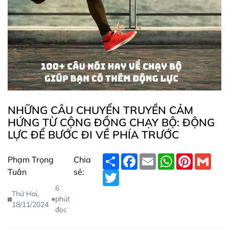
NHỮNG CÂU CHUYỂN TRUYỀN CẢM
HỨNG TỪ CỘNG ĐỒNG CHẠY BỘ: ĐỘNG
LỰC ĐỂ BƯỚC ĐI VỀ PHÍA TRƯỚC
S
F
E
W
P
G
Phạm Trọng
Chia
h
a
m
h
i
m
Tuân
sẻ:
a
T
c
a
a
n
a
r
w
e
i
t
t
i
6
e
i
b
l
s
e
l
Thứ Hai,
t
o
A
r
phút
18/11/2024
t
o
p
e
đọc
e
k
p
s
r
t