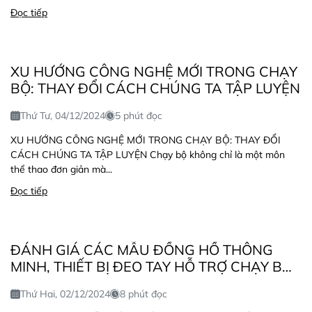
Đọc tiếp
XU HƯỚNG CÔNG NGHỆ MỚI TRONG CHẠY
BỘ: THAY ĐỔI CÁCH CHÚNG TA TẬP LUYỆN
Thứ Tư, 04/12/2024
5 phút đọc
XU HƯỚNG CÔNG NGHỆ MỚI TRONG CHẠY BỘ: THAY ĐỔI
CÁCH CHÚNG TA TẬP LUYỆN Chạy bộ không chỉ là một môn
thể thao đơn giản mà...
Đọc tiếp
ĐÁNH GIÁ CÁC MẪU ĐỒNG HỒ THÔNG
MINH, THIẾT BỊ ĐEO TAY HỖ TRỢ CHẠY BỘ:
LỰA CHỌN HOÀN HẢO CHO NGƯỜI YÊU
Thứ Hai, 02/12/2024
8 phút đọc
THÍCH THỂ THAO