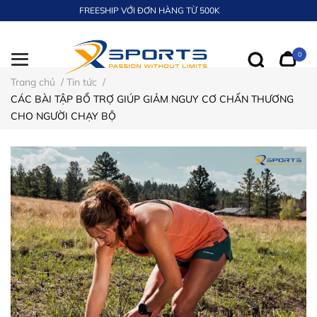
FREESHIP VỚI ĐƠN HÀNG TỪ 500K
0
Trang chủ
/
Tin tức
/
CÁC BÀI TẬP BỔ TRỢ GIÚP GIẢM NGUY CƠ CHẤN THƯƠNG
CHO NGƯỜI CHẠY BỘ