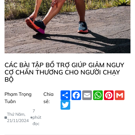
CÁC BÀI TẬP BỔ TRỢ GIÚP GIẢM NGUY
CƠ CHẤN THƯƠNG CHO NGƯỜI CHẠY
BỘ
S
F
E
W
P
G
Phạm Trọng
Chia
h
a
m
h
i
m
Tuân
sẻ:
a
T
c
a
a
n
a
r
w
e
i
t
t
i
7
e
i
b
l
s
e
l
Thứ Năm,
t
o
A
r
phút
21/11/2024
t
o
p
e
đọc
e
k
p
s
r
t