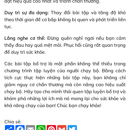
đạt hiệu quả cao nhất và tránh chấn thương.
Duy trì sự đa dạng:
Thay đổi bài tập và tăng độ khó
theo thời gian để cơ bắp không bị quen và phát triển liên
tục.
Lắng nghe cơ thể:
Đừng quên nghỉ ngơi nếu bạn cảm
thấy đau hay quá mệt mỏi. Phục hồi cũng rất quan trọng
để duy trì sức khỏe.
Các bài tập bổ trợ là một phần không thể thiếu trong
chương trình tập luyện của người chạy bộ. Bằng cách
tích cực thực hiện những bài tập này, bạn không chỉ
giảm nguy cơ chấn thương mà còn nâng cao hiệu suất
chạy bộ. Hãy tạo cho mình thói quen tập luyện bổ trợ và
khám phá những lợi ích mà nó mang lại cho sức khỏe và
khả năng chạy của bạn! Chúc bạn chạy khỏe!
Chia sẻ:
S
F
E
W
P
G
T