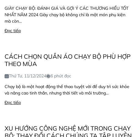
GIÀY CHẠY BỘ: ĐÁNH GIÁ VÀ GỢI Ý CÁC THƯƠNG HIỂU TỐT
NHẤT NĂM 2024 Giày chạy bộ không chỉ là một món phụ kiện
mà còn...
Đọc tiếp
CÁCH CHỌN QUẦN ÁO CHẠY BỘ PHÙ HỢP
THEO MÙA
Thứ Tư, 11/12/2024
6 phút đọc
Chạy bộ là một hoạt động thể thao tuyệt vời để duy trì sức khỏe
và nâng cao tinh thần, nhưng thời tiết và môi trường...
Đọc tiếp
XU HƯỚNG CÔNG NGHỆ MỚI TRONG CHẠY
BỘ: THAY ĐỔI CÁCH CHÚNG TA TẬP LUYỆN