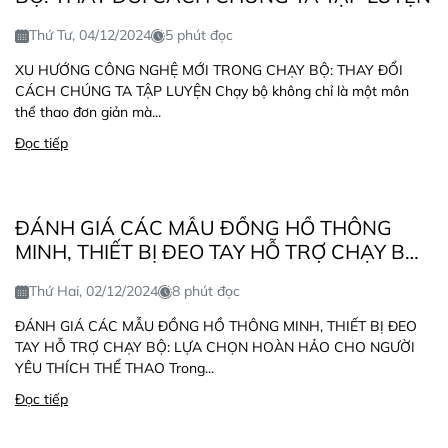
Thứ Tư, 04/12/2024
5 phút đọc
XU HƯỚNG CÔNG NGHỆ MỚI TRONG CHẠY BỘ: THAY ĐỔI
CÁCH CHÚNG TA TẬP LUYỆN Chạy bộ không chỉ là một môn
thể thao đơn giản mà...
Đọc tiếp
ĐÁNH GIÁ CÁC MẪU ĐỒNG HỒ THÔNG
MINH, THIẾT BỊ ĐEO TAY HỖ TRỢ CHẠY BỘ:
LỰA CHỌN HOÀN HẢO CHO NGƯỜI YÊU
Thứ Hai, 02/12/2024
8 phút đọc
THÍCH THỂ THAO
ĐÁNH GIÁ CÁC MẪU ĐỒNG HỒ THÔNG MINH, THIẾT BỊ ĐEO
TAY HỖ TRỢ CHẠY BỘ: LỰA CHỌN HOÀN HẢO CHO NGƯỜI
YÊU THÍCH THỂ THAO Trong...
Đọc tiếp