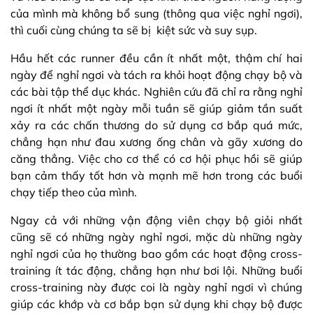
của mình mà không bổ sung (thông qua việc nghỉ ngơi),
thì cuối cùng chúng ta sẽ bị kiệt sức và suy sụp.
Hầu hết các runner đều cần ít nhất một, thậm chí hai
ngày để nghỉ ngơi và tách ra khỏi hoạt động chạy bộ và
các bài tập thể dục khác. Nghiên cứu đã chỉ ra rằng nghỉ
ngơi ít nhất một ngày mỗi tuần sẽ giúp giảm tần suất
xảy ra các chấn thương do sử dụng cơ bắp quá mức,
chẳng hạn như đau xương ống chân và gãy xương do
căng thẳng. Việc cho cơ thể có cơ hội phục hồi sẽ giúp
bạn cảm thấy tốt hơn và mạnh mẽ hơn trong các buổi
chạy tiếp theo của mình.
Ngay cả với những vận động viên chạy bộ giỏi nhất
cũng sẽ có những ngày nghỉ ngơi, mặc dù những ngày
nghỉ ngơi của họ thường bao gồm các hoạt động cross-
training ít tác động, chẳng hạn như bơi lội. Những buổi
cross-training này được coi là ngày nghỉ ngơi vì chúng
giúp các khớp và cơ bắp bạn sử dụng khi chạy bộ được