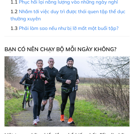
Phục hồi lại năng lượng vào những ngày nghỉ
Nhắm tới việc duy trì được thói quen tập thể dục
thường xuyên
Phải làm sao nếu như bị lỡ mất một buổi tập?
BẠN CÓ NÊN CHẠY BỘ MỖI NGÀY KHÔNG?