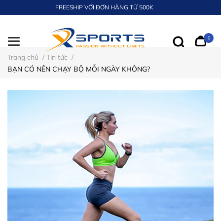
FREESHIP VỚI ĐƠN HÀNG TỪ 500K
0
Trang chủ
/
Tin tức
/
BẠN CÓ NÊN CHẠY BỘ MỖI NGÀY KHÔNG?