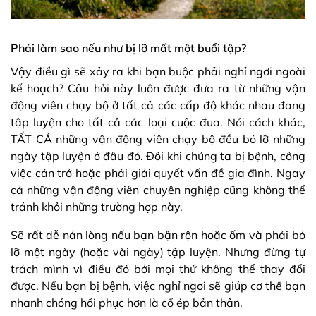
Phải làm sao nếu như bị lỡ mất một buổi tập?
Vậy điều gì sẽ xảy ra khi bạn buộc phải nghỉ ngơi ngoài
kế hoạch? Câu hỏi này luôn được đưa ra từ những vận
động viên chạy bộ ở tất cả các cấp độ khác nhau đang
tập luyện cho tất cả các loại cuộc đua. Nói cách khác,
TẤT CẢ những vận động viên chạy bộ đều bỏ lỡ những
ngày tập luyện ở đâu đó. Đôi khi chúng ta bị bệnh, công
việc cản trở hoặc phải giải quyết vấn đề gia đình. Ngay
cả những vận động viên chuyên nghiệp cũng không thể
tránh khỏi những trường hợp này.
Sẽ rất dễ nản lòng nếu bạn bận rộn hoặc ốm và phải bỏ
lỡ một ngày (hoặc vài ngày) tập luyện. Nhưng đừng tự
trách mình vì điều đó bởi mọi thứ không thể thay đổi
được. Nếu bạn bị bệnh, việc nghỉ ngơi sẽ giúp cơ thể bạn
nhanh chóng hồi phục hơn là cố ép bản thân.