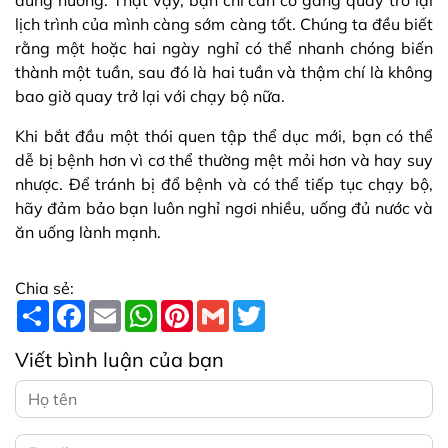
đúng hướng. Thật vậy, bạn chỉ cần cố gắng quay trở lại
lịch trình của mình càng sớm càng tốt. Chúng ta đều biết
rằng một hoặc hai ngày nghỉ có thể nhanh chóng biến
thành một tuần, sau đó là hai tuần và thậm chí là không
bao giờ quay trở lại với chạy bộ nữa.
Khi bắt đầu một thói quen tập thể dục mới, bạn có thể
dễ bị bệnh hơn vì cơ thể thường mệt mỏi hơn và hay suy
nhược. Để tránh bị đổ bệnh và có thể tiếp tục chạy bộ,
hãy đảm bảo bạn luôn nghỉ ngơi nhiều, uống đủ nước và
ăn uống lành mạnh.
Chia sẻ:
S
F
E
W
P
G
T
h
a
m
h
i
m
w
a
c
a
a
n
a
i
r
e
i
t
t
i
t
Viết bình luận của bạn
e
b
l
s
e
l
t
o
A
r
e
o
p
e
r
k
p
s
t