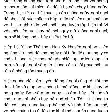
Một trong những hiểu lầm phổ biến nhất đối với những
runner muốn cải thiện tốc độ là họ nên chạy hàng ngày.
Trong thực tế, cơ thể thực sự cần những ngày nghỉ ngơi
để phục hồi, sửa chữa cơ bắp từ đó trở nên mạnh mẽ hơn
và thích nghi trở lại với khối lượng luyện tập hiện tại. Vì
vậy, nếu liên tục chạy bộ mỗi ngày mà không nghỉ ngơi,
bạn sẽ không nhận thấy nhiều tiến bộ.
Hiệp hội Y học Thể thao Hoa Kỳ khuyến nghị bạn nên
nghỉ ngơi từ một đến hai ngày mỗi tuần để giảm nguy cơ
chấn thương. Việc chạy bộ gây nhiều áp lực lên khớp của
bạn, và nghỉ ngơi sẽ giúp chúng có cơ hội phục hồi sau
tất cả những tổn thương đó.
Việc ngưng việc tập luyện để nghỉ ngơi cũng rất tốt cho
tinh thần và giúp bạn không bị mất động lực khi chạy bộ
hàng ngày. Bạn sẽ giảm nguy cơ cảm thấy kiệt sức và
chán nản khi phải chạy bộ quá nhiều. Tất cả chúng ta
đều có lượng năng lượng thể chất và tinh thần hạn chế,
và nếu chúng ta cứ tiếp tục khai thác nguồn năng lượng