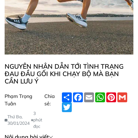
NGUYÊN NHÂN DẪN TỚI TÌNH TRẠNG
ĐAU ĐẦU GỐI KHI CHẠY BỘ MÀ BẠN
CẦN LƯU Ý
S
F
E
W
P
G
Phạm Trọng
Chia
h
a
m
h
i
m
Tuân
sẻ:
a
T
c
a
a
n
a
r
w
e
i
t
t
i
3
e
i
b
l
s
e
l
Thứ Ba,
t
o
A
r
phút
30/01/2024
t
o
p
e
đọc
e
k
p
s
r
t
Nội dung bài viết