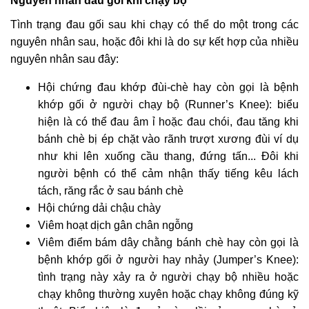
Nguyên nhân đau gối khi chạy bộ
Tình trạng đau gối sau khi chạy có thể do một trong các
nguyên nhân sau, hoặc đôi khi là do sự kết hợp của nhiều
nguyên nhân sau đây:
Hội chứng đau khớp đùi-chè hay còn gọi là bệnh
khớp gối ở người chạy bộ (Runner’s Knee): biểu
hiện là có thể đau âm ỉ hoặc đau chói, đau tăng khi
bánh chè bị ép chặt vào rãnh trượt xương đùi ví dụ
như khi lên xuống cầu thang, đứng tấn... Đôi khi
người bệnh có thể cảm nhận thấy tiếng kêu lách
tách, răng rắc ở sau bánh chè
Hội chứng dải chậu chày
Viêm hoạt dịch gân chân ngỗng
Viêm điểm bám dây chằng bánh chè hay còn gọi là
bệnh khớp gối ở người hay nhảy (Jumper’s Knee):
tình trạng này xảy ra ở người chạy bộ nhiều hoặc
chạy không thường xuyên hoặc chạy không đúng kỹ