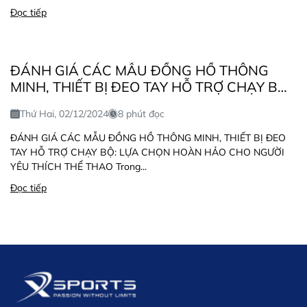
Đọc tiếp
ĐÁNH GIÁ CÁC MẪU ĐỒNG HỒ THÔNG
MINH, THIẾT BỊ ĐEO TAY HỖ TRỢ CHẠY BỘ:
LỰA CHỌN HOÀN HẢO CHO NGƯỜI YÊU
Thứ Hai, 02/12/2024
8 phút đọc
THÍCH THỂ THAO
ĐÁNH GIÁ CÁC MẪU ĐỒNG HỒ THÔNG MINH, THIẾT BỊ ĐEO
TAY HỖ TRỢ CHẠY BỘ: LỰA CHỌN HOÀN HẢO CHO NGƯỜI
YÊU THÍCH THỂ THAO Trong...
Đọc tiếp