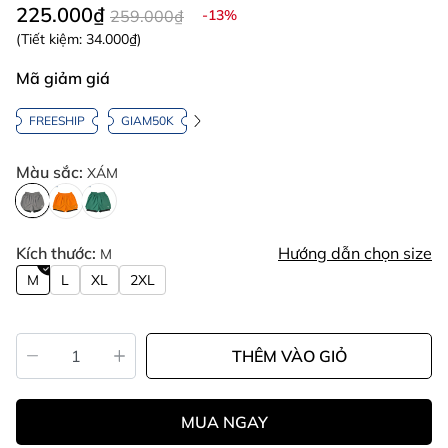
225.000₫
259.000₫
-13%
(Tiết kiệm:
34.000₫
)
Mã giảm giá
FREESHIP
GIAM50K
Màu sắc:
XÁM
Kích thước:
Hướng dẫn chọn size
M
M
L
XL
2XL
THÊM VÀO GIỎ
MUA NGAY