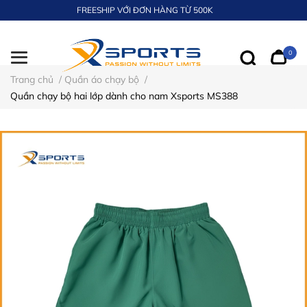
FREESHIP VỚI ĐƠN HÀNG TỪ 500K
0
Trang chủ
/
Quần áo chạy bộ
/
Quần chạy bộ hai lớp dành cho nam Xsports MS388