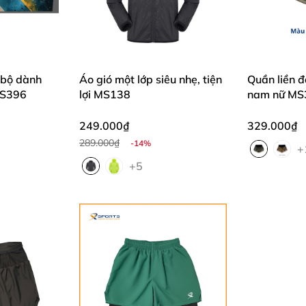
I LÁ CỜ VIỆT NAM" (Đến hết 30/4
anh cho mọi đơn hàng.
 bộ dành
Áo gió một lớp siêu nhẹ, tiện
Quần liền đ
MS396
lợi MS138
nam nữ MS
P
.
249.000₫
329.000₫
iết kiệm ngay 120.000đ).
289.000₫
-14%
+
+5
ƯỚC:
uốc.
hoặc 01 đôi ống tay cao cấp.
ship cho từng thành viên.
orts
hoặc gọi Hotline
0969.959.168
.