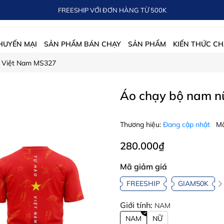
FREESHIP VỚI ĐƠN HÀNG TỪ 500K
HUYẾN MẠI
SẢN PHẨM BÁN CHẠY
SẢN PHẨM
KIẾN THỨC CH
o Việt Nam MS327
Áo chạy bộ nam n
Thương hiệu:
Đang cập nhật
Mã
280.000₫
Mã giảm giá
FREESHIP
GIAM50K
Giới tính:
NAM
NAM
NỮ