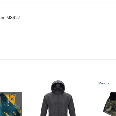
 Nam MS327
inh thái đồ chạy bộ qua kiểm định khắt khe. Chúng tôi đồng h
ải mái tuyệt đối trên mọi cung đường.