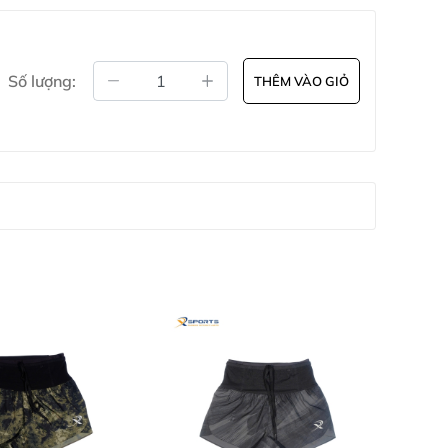
Số lượng:
THÊM VÀO GIỎ
ành cùng cộng đồng Runner Việt bằng những sản