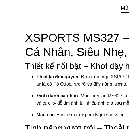
Mô
XSPORTS MS327 – Á
Cá Nhân, Siêu Nhẹ,
Thiết kế nổi bật – Khơi dậy
Thiết kế độc quyền:
Được đội ngũ XSPORTS 
từ lá cờ Tổ Quốc, rực rỡ và đầy năng lượng.
Định danh cá nhân:
Mỗi chiếc áo MS327 là m
và cực kỳ dễ tìm ảnh từ nhiếp ảnh gia sau mỗi
Màu sắc:
Đỏ cờ rực rỡ phối Ngôi sao vàng – 
Tính năng vượt trội – Thoải 