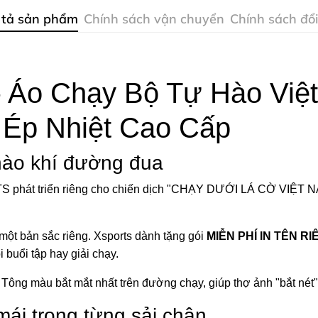
 tả sản phẩm
Chính sách vận chuyển
Chính sách đổi
o Chạy Bộ Tự Hào Việt
 Ép Nhiệt Cao Cấp
 hào khí đường đua
phát triển riêng cho chiến dịch "CHẠY DƯỚI LÁ CỜ VIỆT NAM"
ột bản sắc riêng. Xsports dành tặng gói
MIỄN PHÍ IN TÊN RI
 buổi tập hay giải chạy.
Tông màu bắt mắt nhất trên đường chạy, giúp thợ ảnh "bắt nét"
mái trong từng sải chân