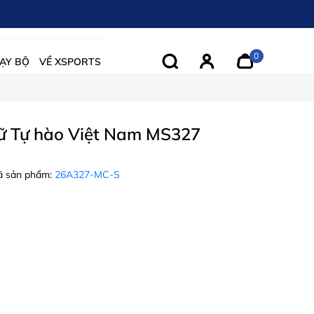
0
ẠY BỘ
VỀ XSPORTS
ữ Tự hào Việt Nam MS327
 sản phẩm:
26A327-MC-S