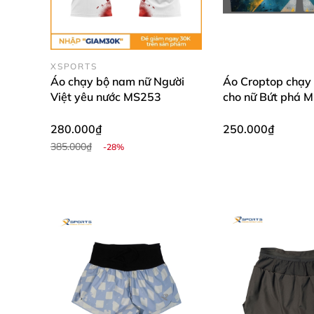
🎁 Chương trình "CHẠY DƯỚ
🔥
ĐẶC QUYỀN:
MIỄN PHÍ IN TÊN RIÊNG
định d
💰
BÁO GIÁ ƯU ĐÃI ĐẠI LỄ:
XSPORTS
Áo chạy bộ nam nữ Người
Áo Croptop chạy
Mua lẻ 1 áo:
280.000đ (Phí ship 20k).
Việt yêu nước MS253
cho nữ Bứt phá 
Mua combo 2 áo:
260.000đ/áo +
FREESHI
280.000₫
250.000₫
Nhóm từ 3 áo:
240.000đ/áo +
FREESHIP
(T
385.000₫
-28%
✨
ƯU ĐÃI ĐẶC BIỆT KHI CHUYỂN KHOẢN TR
Mua lẻ 1 áo:
MIỄN PHÍ VẬN CHUYỂN toàn q
Mua từ 2 áo:
TẶNG NGAY 01 đôi tất chạy bộ 
Nhóm trên 10 người:
Tặng combo Quà + Free
Đặt hàng nhanh:
Inbox Fanpage
Quỳnh Cau Xsp