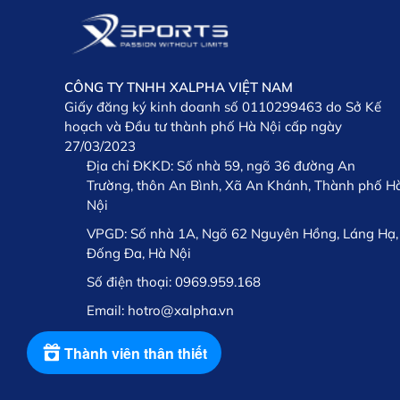
CÔNG TY TNHH XALPHA VIỆT NAM
Giấy đăng ký kinh doanh số 0110299463 do Sở Kế
hoạch và Đầu tư thành phố Hà Nội cấp ngày
27/03/2023
Địa chỉ ĐKKD:
Số nhà 59, ngõ 36 đường An
Trường, thôn An Bình, Xã An Khánh, Thành phố H
Nội
VPGD:
Số nhà 1A, Ngõ 62 Nguyên Hồng, Láng Hạ,
Đống Đa, Hà Nội
Số điện thoại:
0969.959.168
Email:
hotro@xalpha.vn
Thành viên thân thiết