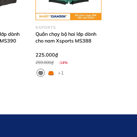
nh toán – Bảo hành 1 đổi 1 nếu có lỗi từ nhà sản xuất.
s nhuộm đỏ đường chạy 30/4 này nhé!
VietNam #InTenMienPhi #DoTapNhaNghe #RunnerVietnam #X
XSPORTS
 lớp dành
Quần chạy bộ hai lớp dành
s MS390
cho nam Xsports MS388
225.000₫
259.000₫
-14%
+1