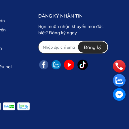
ĐĂNG KÝ NHẬN TIN
oán
Bạn muốn nhận khuyến mãi đặc
yển
biệt? Đăng ký ngay.
Đăng ký
h
ếu nại