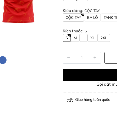
Kiểu dáng:
CỘC TAY
CỘC TAY
BA LỖ
TANK T
Kích thước:
S
S
M
L
XL
2XL
Gọi đặt m
Giao hàng toàn quốc