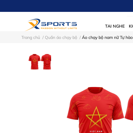
TAI NGHE
K
Trang chủ
/
Quần áo chạy bộ
/
Áo chạy bộ nam nữ Tự hà