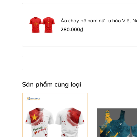
Về XSPORTS
Áo chạy bộ nam nữ Tự hào Việt
280.000₫
Sản phẩm cùng loại
XSPORTS.vn
– Thời trang thể thao cao cấp, hệ s
phẩm chất lượng "lì lợm", mang lại sự tự tin và tho