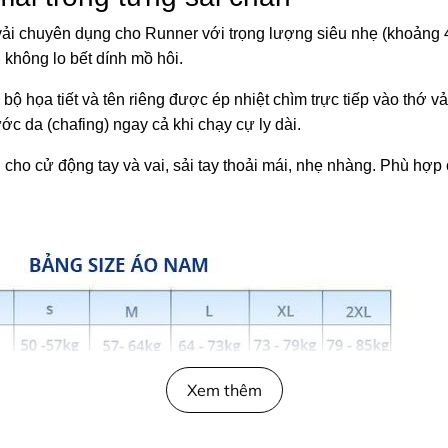
i chuyên dụng cho Runner với trọng lượng siêu nhẹ (khoảng 40
 không lo bết dính mồ hôi.
bộ họa tiết và tên riêng được ép nhiệt chìm trực tiếp vào thớ 
ớc da (chafing) ngay cả khi chạy cự ly dài.
u cho cử động tay và vai, sải tay thoải mái, nhẹ nhàng. Phù hợ
Xem thêm