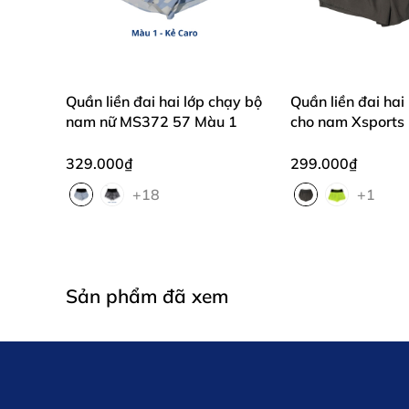
🚚 Giao hàng hỏa tốc – Kiểm tra hàng trước khi tha
Mặc áo cờ, định danh tên riêng - Cùng Xsport
#Xsports #MS327 #AoChayBo #30thang4 #TuHao
Quần liền đai hai lớp chạy bộ
Quần liền đai hai
nam nữ MS372 57 Màu 1
cho nam Xsport
329.000₫
299.000₫
+18
+1
Sản phẩm đã xem