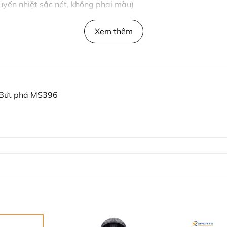
uyển nhiệt sắc nét, không phai màu)
Xem thêm
, các hoạt động Outdoor.
ành cho phụ nữ Việt Nam)
u, Xsports gợi ý bạn chọn size theo bảng sau:
 Bứt phá MS396
)
thoải mái, hãy chủ động chọn tăng lên 1 size.
sản phẩm bền lâu
áy để bảo vệ sợi vải Spandex.
quá lâu trong nước xà phòng.