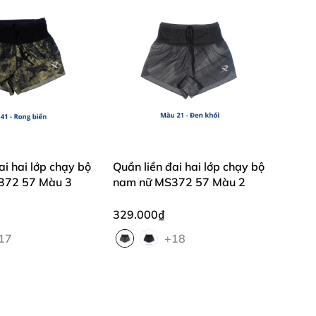
ai hai lớp chạy bộ
Quần liền đai hai lớp chạy bộ
372 57 Màu 3
nam nữ MS372 57 Màu 2
329.000₫
há MS396 để mỗi bước chạy đều là một trải
17
+18