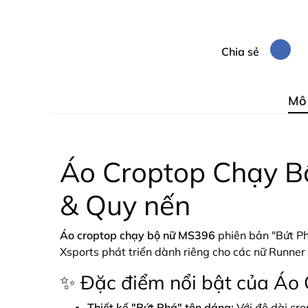
Chia sẻ
Mô
Áo Croptop Chạy B
& Quy nến
Áo croptop chạy bộ nữ MS396
phiên bản "Bứt Ph
Xsports phát triển dành riêng cho các nữ Runner
✨ Đặc điểm nổi bật của Áo
Thiết kế "Bứt Phá" tôn dáng:
Với độ dài cro