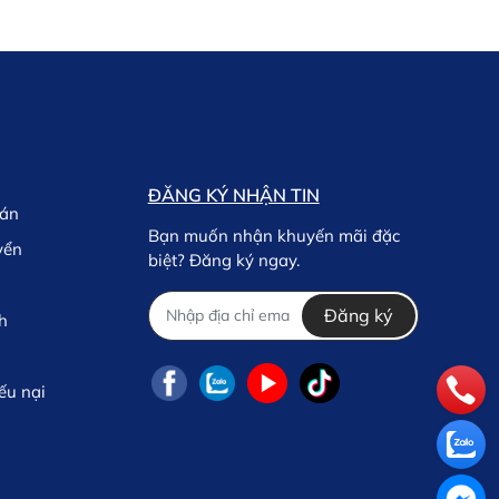
ĐĂNG KÝ NHẬN TIN
oán
Bạn muốn nhận khuyến mãi đặc
yển
biệt? Đăng ký ngay.
Đăng ký
h
ếu nại