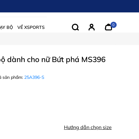
0
ẠY BỘ
VỀ XSPORTS
bộ dành cho nữ Bứt phá MS396
 sản phẩm:
25A396-S
Hướng dẫn chọn size