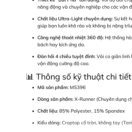
năng động và chuyên nghiệp cho các vận đ
Chất liệu Ultra-Light chuyên dụng:
Sự kết h
giúp bạn luôn khô ráo và không bị nặng trĩ
Công nghệ thoát nhiệt 360 độ:
Hệ thống hàng
bách hay kích ứng da.
Đàn hồi 4 chiều tuyệt đỉnh:
Vải co giãn linh 
vận động cường độ cao.
📊 Thông số kỹ thuật chi tiết
Mã sản phẩm:
MS396
Dòng sản phẩm:
X-Runner (Chuyên dụng ch
Chất liệu:
85% Polyester, 15% Spandex
Kiểu dáng:
Croptop cổ tròn, không tay (Tan