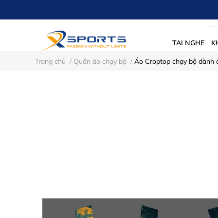
TAI NGHE
K
Trang chủ
/
Quần áo chạy bộ
/
Áo Croptop chạy bộ dành 