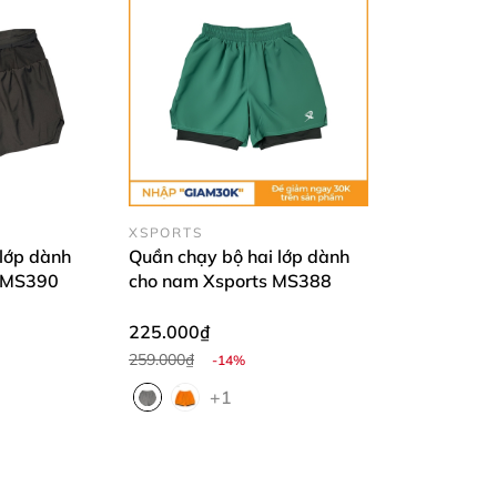
XSPORTS
 lớp dành
Quần chạy bộ hai lớp dành
s MS390
cho nam Xsports MS388
225.000₫
259.000₫
-14%
+1