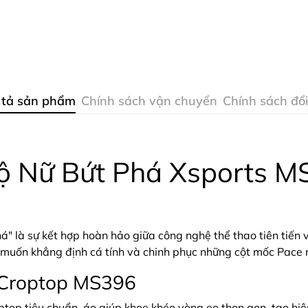
 tả sản phẩm
Chính sách vận chuyển
Chính sách đổi
ộ Nữ Bứt Phá Xsports 
á" là sự kết hợp hoàn hảo giữa công nghệ thể thao tiên tiến 
 muốn khẳng định cá tính và chinh phục những cột mốc Pace 
 Croptop MS396
ptop tiêu chuẩn, áo giúp khoe khéo vòng eo thon gọn, tạo hiệ