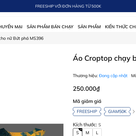
FREESHIP VỚI ĐƠN HÀNG TỪ 500K
HUYẾN MẠI
SẢN PHẨM BÁN CHẠY
SẢN PHẨM
KIẾN THỨC CH
cho nữ Bứt phá MS396
Áo Croptop chạy 
Thương hiệu:
Đang cập nhật
Mã
250.000₫
Mã giảm giá
FREESHIP
GIAM50K
Kích thước:
S
S
M
L