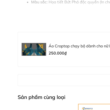
Màu sắc:
Họa tiết Bứt Phá độc quyền (In ch
Kích thước:
S, M, L
Ứng dụng:
Chạy bộ, tập Gym, Yoga, Đạp xe
📏 Bảng chọn size chuẩn (D
Để áo ôm form đẹp nhất và hỗ trợ vận động tối ư
Áo Croptop chạy bộ dành cho nữ
Size
Cân nặng (kg)
Chiều cao (cm)
Vòng ngực (cm
250.000₫
S
42 - 48 kg
150 - 158 cm
78 - 83 cm
M
49 - 54 kg
155 - 162 cm
84 - 88 cm
L
55 - 62 kg
158 - 168 cm
89 - 94 cm
Lưu ý: Nếu bạn có vòng ngực lớn hoặc thích mặc 
🧺 Hướng dẫn bảo quản để 
Sản phẩm cùng loại
Nên giặt tay hoặc dùng túi giặt khi giặt m
Không dùng chất tẩy rửa mạnh hoặc ngâm 