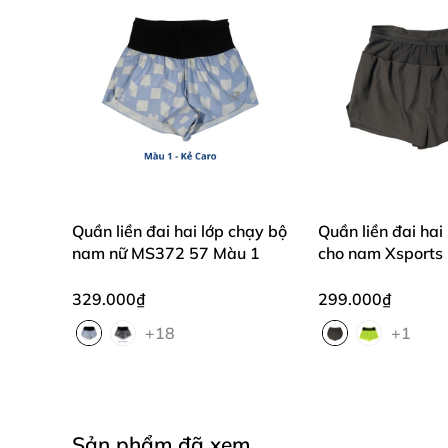
Quần liền đai hai lớp chạy bộ
Quần liền đai hai
nam nữ MS372 57 Màu 1
cho nam Xsport
329.000₫
299.000₫
+18
+1
Sản phẩm đã xem