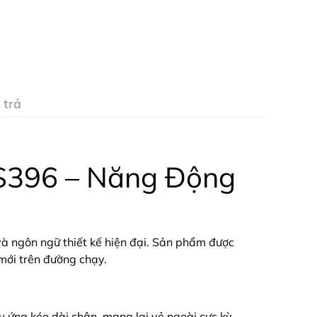
 trả
MS396 – Năng Động
và ngôn ngữ thiết kế hiện đại. Sản phẩm được
mới trên đường chạy.
u ứng kéo dài chân, mang lại vẻ ngoài cực kỳ