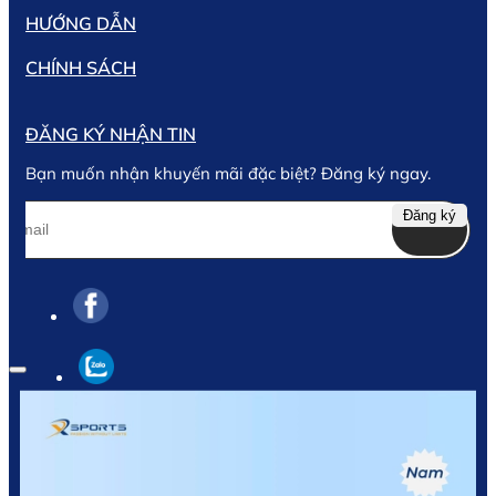
HƯỚNG DẪN
Bạn cần tư vấn riêng? Gọi ngay hotline hoặc
CHÍNH SÁCH
inbox fanpage để được hỗ trợ cụ thể theo số đo cơ
thể nhé!
ĐĂNG KÝ NHẬN TIN
6. Đặt hàng nhanh chóng – Ưu đãi có
Bạn muốn nhận khuyến mãi đặc biệt? Đăng ký ngay.
hạn
Đăng ký
Ưu đãi Combo Chào Hè chỉ áp dụng trong
thời gian ngắn!
Gọi ngay
0969.959.168
để được tư vấn size
và đặt hàng
Hoặc truy cập website
XSPORTS
để mua
hàng online, nhận ưu đãi 20% phụ kiện
Giao hàng toàn quốc – Đổi trả linh hoạt –
Chăm sóc tận tình
Combo Chào Hè không chỉ là một bộ trang phục
thể thao, mà là “người bạn đồng hành” lý tưởng
trong mọi buổi chạy bộ, tập gym hoặc du lịch của