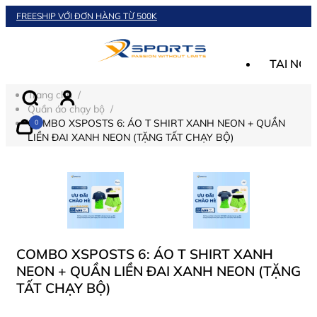
FREESHIP VỚI ĐƠN HÀNG TỪ 500K
TAI NGH
Trang chủ
/
KHUYẾN
Quần áo chạy bộ
/
COMBO XSPOSTS 6: ÁO T SHIRT XANH NEON + QUẦN
0
LIỀN ĐAI XANH NEON (TẶNG TẤT CHẠY BỘ)
SẢN PH
SẢN PH
KIẾN TH
COMBO XSPOSTS 6: ÁO T SHIRT XANH
NEON + QUẦN LIỀN ĐAI XANH NEON (TẶNG
VỀ XSP
TẤT CHẠY BỘ)