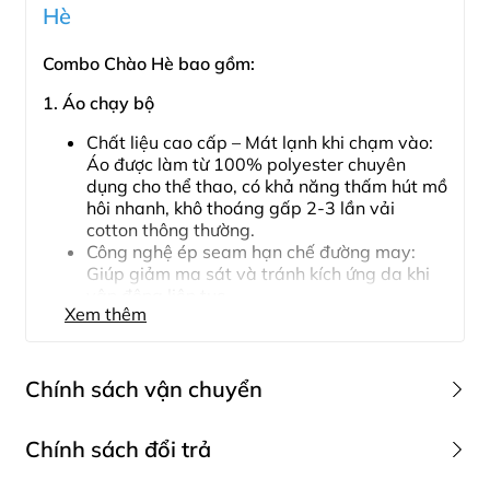
Hè
Combo Chào Hè bao gồm:
1. Áo chạy bộ
Chất liệu cao cấp – Mát lạnh khi chạm vào:
Áo được làm từ 100% polyester chuyên
dụng cho thể thao, có khả năng thấm hút mồ
hôi nhanh, khô thoáng gấp 2-3 lần vải
cotton thông thường.
Công nghệ ép seam hạn chế đường may:
Giúp giảm ma sát và tránh kích ứng da khi
vận động liên tục.
Xem thêm
Thiết kế dạng 3 lỗ thể thao: Tối ưu hóa khả
năng vận động cho vùng vai và tay, phù hợp
với chạy bộ, gym, cardio hay cả khi mặc
thường ngày.
Chính sách vận chuyển
Phong cách thời thượng: Họa tiết chuyển sắc
xanh – navy bắt mắt, giúp nàng nổi bật ở
Chính sách đổi trả
bất kỳ buổi tập nào.
1. Các phương thức giao hàng
2. Quần short thể thao