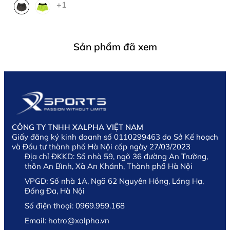
+1
Sở hữu 3 món đồ với mức giá chỉ bằng 1 chiếc áo
thương hiệu nước ngoài
Phù hợp với học sinh, sinh viên, người mới tập
Sản phẩm đã xem
hoặc runner lâu năm
Hỗ trợ chuyên nghiệp:
Đội ngũ tư vấn viên hiểu rõ sản phẩm, giúp bạn
chọn đúng size, đúng mục đích
Giao hàng toàn quốc – đổi trả dễ dàng nếu không
CÔNG TY TNHH XALPHA VIỆT NAM
vừa
Giấy đăng ký kinh doanh số 0110299463 do Sở Kế hoạch
và Đầu tư thành phố Hà Nội cấp ngày 27/03/2023
5. Hướng dẫn chọn size Combo
Địa chỉ ĐKKD:
Số nhà 59, ngõ 36 đường An Trường,
thôn An Bình, Xã An Khánh, Thành phố Hà Nội
Để chọn được size áo vừa vặn và thoải mái nhất,
VPGD:
Số nhà 1A, Ngõ 62 Nguyên Hồng, Láng Hạ,
bạn có thể tham khảo bảng size chi tiết bên dưới:
Đống Đa, Hà Nội
Số điện thoại:
0969.959.168
Email:
hotro@xalpha.vn