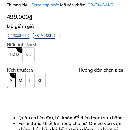
Thương hiệu:
Đang cập nhật
Mã sản phẩm:
CB-SX-6-N-S
499.000₫
Mã giảm giá
FREESHIP
GIAM50K
Giới tính:
NAM
NAM
NỮ
Kích thước:
Hướng dẫn chọn size
S
S
M
L
XL
Quần có liền đai, túi khóa để điện thoại sau hông
Form dáng thiết kế riêng cho nữ: Ôm eo vừa vặn,
không bó chặt đùi, hỗ trợ vận động linh hoạt và