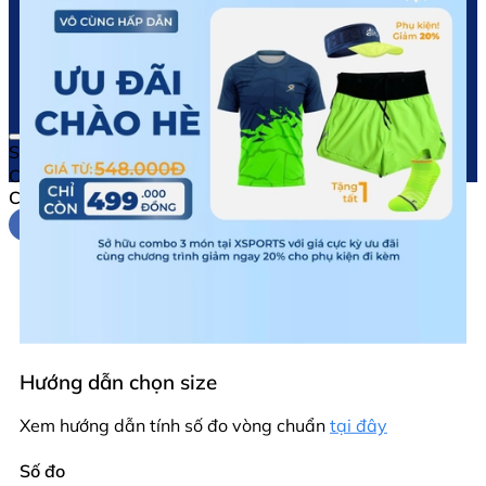
bạn.
Hãy làm mới bản thân, tiếp thêm động lực và sẵn
sàng cho mọi mục tiêu thể chất với Combo Chào
Hè của XSPORTS
Sao chép liên kết
Chia sẻ
Chia sẻ
Hướng dẫn chọn size
Xem hướng dẫn tính số đo vòng chuẩn
tại đây
Số đo