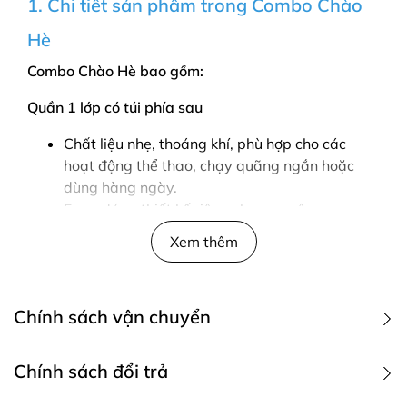
1. Chi tiết sản phẩm trong Combo Chào
Hè
Combo Chào Hè bao gồm:
Quần 1 lớp có túi phía sau
Chất liệu nhẹ, thoáng khí, phù hợp cho các
hoạt động thể thao, chạy quãng ngắn hoặc
dùng hàng ngày.
Form dáng thiết kế riêng cho nam: ôm eo,
không bó chặt đùi, hỗ trợ vận động linh hoạt và
Xem thêm
giúp dáng vóc thêm cân đối.
Quần có dây rút điều chỉnh và túi phía sau nhỏ,
tiện lợi để đựng vật dụng nhỏ như chìa khoá,
Chính sách vận chuyển
thẻ hoặc tiền mặt.
Áo cộc tay:
1. Các phương thức giao hàng
Chính sách đổi trả
Phong cách thời thượng: Màu nổi bật giúp bạn