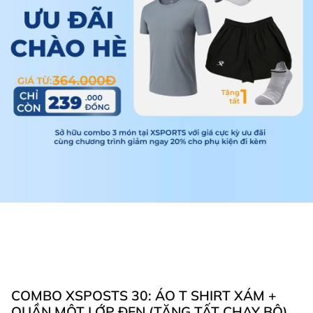
COMBO XSPOSTS 30: ÁO T SHIRT XÁM +
QUẦN MỘT LỚP ĐEN (TẶNG TẤT CHẠY BỘ)