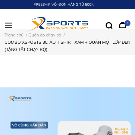
FREESHIP VỚI ĐƠN HÀNG TỪ 500K
0
Trang chủ
/
Quần áo chạy bộ
/
COMBO XSPOSTS 30: ÁO T SHIRT XÁM + QUẦN MỘT LỚP ĐEN
(TẶNG TẤT CHẠY BỘ)