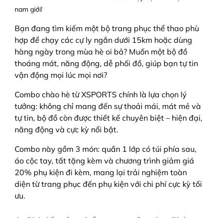
nam giới!
Bạn đang tìm kiếm một bộ trang phục thể thao phù
hợp để chạy các cự ly ngắn dưới 15km hoặc dùng
hàng ngày trong mùa hè oi bả? Muốn một bộ đồ
thoáng mát, năng động, dễ phối đồ, giúp bạn tự tin
vận động mọi lúc mọi nơi?
Combo chào hè từ XSPORTS chính là lựa chọn lý
tưởng: không chỉ mang đến sự thoải mái, mát mẻ và
tự tin, bộ đồ còn được thiết kế chuyên biệt – hiện đại,
năng động và cực kỳ nổi bật.
Combo này gồm 3 món: quần 1 lớp có túi phía sau,
áo cộc tay, tất tặng kèm và chương trình giảm giá
20% phụ kiện đi kèm, mang lại trải nghiệm toàn
diện từ trang phục đến phụ kiện với chi phí cực kỳ tối
ưu.