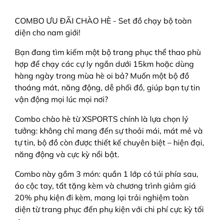
COMBO ƯU ĐÃI CHÀO HÈ - Set đồ chạy bộ toàn
diện cho nam giới!
Bạn đang tìm kiếm một bộ trang phục thể thao phù
hợp để chạy các cự ly ngắn dưới 15km hoặc dùng
hàng ngày trong mùa hè oi bả? Muốn một bộ đồ
thoáng mát, năng động, dễ phối đồ, giúp bạn tự tin
vận động mọi lúc mọi nơi?
Combo chào hè từ XSPORTS chính là lựa chọn lý
tưởng: không chỉ mang đến sự thoải mái, mát mẻ và
tự tin, bộ đồ còn được thiết kế chuyên biệt – hiện đại,
năng động và cực kỳ nổi bật.
Combo này gồm 3 món: quần 1 lớp có túi phía sau,
áo cộc tay, tất tặng kèm và chương trình giảm giá
20% phụ kiện đi kèm, mang lại trải nghiệm toàn
diện từ trang phục đến phụ kiện với chi phí cực kỳ tối