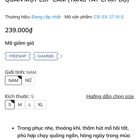
Thương hiệu:
Đang cập nhật
Mã sản phẩm:
CB-SX-17-N-S
239.000₫
Mã giảm giá
FREESHIP
GIAM50K
Giới tính:
NAM
NAM
NỮ
Kích thước:
Hướng dẫn chọn size
S
S
M
L
XL
Trang phục nhẹ, thoáng khí, thấm hút mồ hôi tốt,
phù hợp chạy quãng ngắn, hàng ngày trong mùa