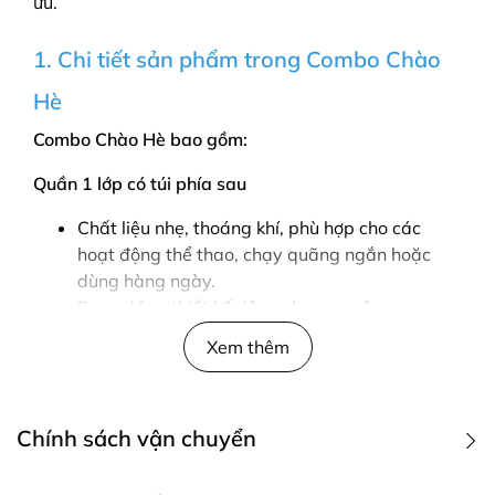
ưu.
1. Chi tiết sản phẩm trong Combo Chào
Hè
Combo Chào Hè bao gồm:
Quần 1 lớp có túi phía sau
Chất liệu nhẹ, thoáng khí, phù hợp cho các
hoạt động thể thao, chạy quãng ngắn hoặc
dùng hàng ngày.
Form dáng thiết kế riêng cho nam: ôm eo,
không bó chặt đùi, hỗ trợ vận động linh hoạt và
Xem thêm
giúp dáng vóc thêm cân đối.
Quần có dây rút điều chỉnh và túi phía sau nhỏ,
tiện lợi để đựng vật dụng nhỏ như chìa khoá,
Chính sách vận chuyển
thẻ hoặc tiền mặt.
Áo cộc tay: