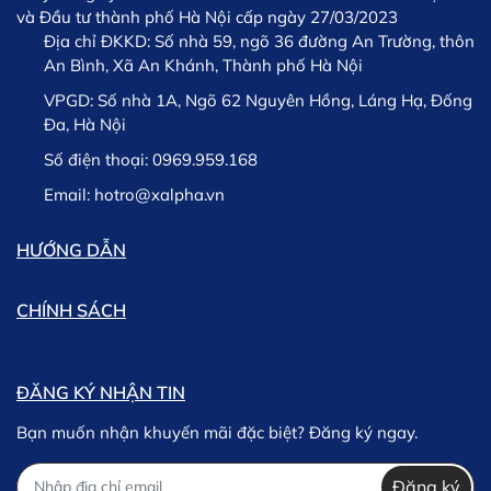
đa cho các hoạt động thể thao.
và Đầu tư thành phố Hà Nội cấp ngày 27/03/2023
Phù hợp với mọi đối tượng từ học sinh, sinh viên
Địa chỉ ĐKKD:
Số nhà 59, ngõ 36 đường An Trường, thôn
đến người đi làm hoặc runner chuyên nghiệp.
An Bình, Xã An Khánh, Thành phố Hà Nội
Đội ngũ tư vấn nhiệt tình, hỗ trợ chọn size phù
VPGD:
Số nhà 1A, Ngõ 62 Nguyên Hồng, Láng Hạ, Đống
hợp, giao hàng toàn quốc, đổi trả linh hoạt.
Đa, Hà Nội
5. Hướng dẫn chọn size Combo
Số điện thoại:
0969.959.168
Lưu ý: Trường hợp phát sinh chậm trễ trong việc giao
hàng chúng tôi sẽ thông tin kịp thời cho khách hàng và
Email:
hotro@xalpha.vn
Để chọn được size áo vừa vặn và thoải mái nhất,
khách hàng có thể lựa chọn giữa việc Hủy hoặc tiếp tục
bạn có thể tham khảo bảng size chi tiết bên dưới:
chờ hàng.
HƯỚNG DẪN
CHÍNH SÁCH
6. Đặt hàng và hưởng ưu đãi
Gọi hotline
0969.959.168
hoặc truy cập website
XSPORTS
để đặt hàng online.
ĐĂNG KÝ NHẬN TIN
Bạn muốn nhận khuyến mãi đặc biệt? Đăng ký ngay.
Nhận ngay ưu đãi 20% phụ kiện, giao hàng toàn
quốc.
Đăng ký