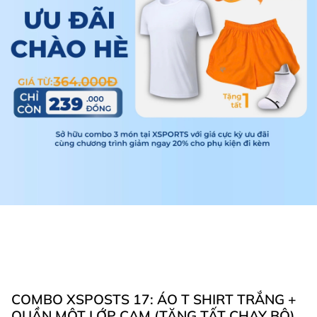
COMBO XSPOSTS 17: ÁO T SHIRT TRẮNG +
QUẦN MỘT LỚP CAM (TẶNG TẤT CHẠY BỘ)