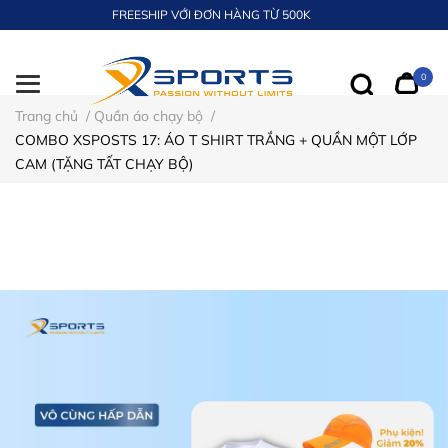
FREESHIP VỚI ĐƠN HÀNG TỪ 500K
0
Trang chủ
/
Quần áo chạy bộ
/
COMBO XSPOSTS 17: ÁO T SHIRT TRẮNG + QUẦN MỘT LỚP
CAM (TẶNG TẤT CHẠY BỘ)