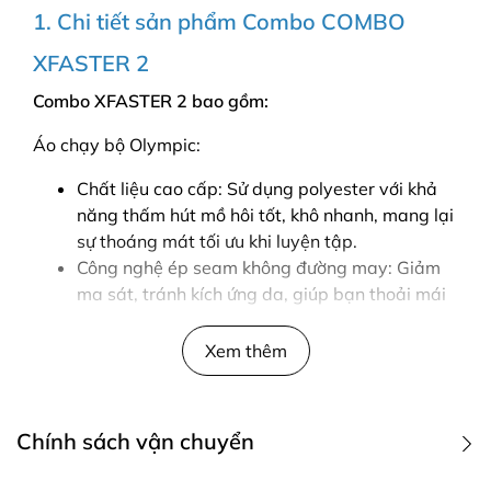
1. Chi tiết sản phẩm Combo COMBO
XFASTER 2
Combo XFASTER 2 bao gồm:
Áo chạy bộ Olympic:
Chất liệu cao cấp: Sử dụng polyester với khả
năng thấm hút mồ hôi tốt, khô nhanh, mang lại
sự thoáng mát tối ưu khi luyện tập.
Công nghệ ép seam không đường may: Giảm
ma sát, tránh kích ứng da, giúp bạn thoải mái
vận động.
Thiết kế thời trang: Họa tiết độc đáo, mang lại
Xem thêm
phong cách năng động, khỏe khoắn.
Quần bó cơ:
Chính sách vận chuyển
Chất liệu nylon và spandex: Co giãn 4 chiều,
ôm sát cơ thể, hỗ trợ vận động linh hoạt và