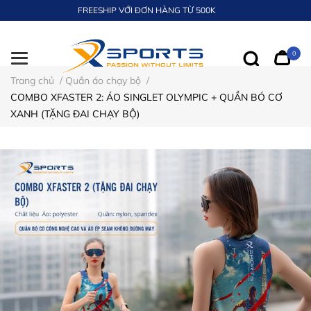
FREESHIP VỚI ĐƠN HÀNG TỪ 500K
0
Trang chủ
/
Quần áo chạy bộ
/
COMBO XFASTER 2: ÁO SINGLET OLYMPIC + QUẦN BÓ CƠ
XANH (TẶNG ĐAI CHẠY BỘ)