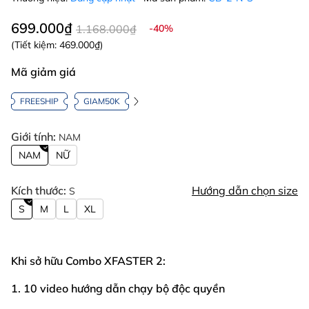
699.000₫
1.168.000₫
-40%
(Tiết kiệm:
469.000₫
)
Mã giảm giá
FREESHIP
GIAM50K
Giới tính:
NAM
NAM
NỮ
Kích thước:
Hướng dẫn chọn size
S
S
M
L
XL
Khi sở hữu Combo XFASTER 2:
1. 10 video hướng dẫn chạy bộ độc quyền