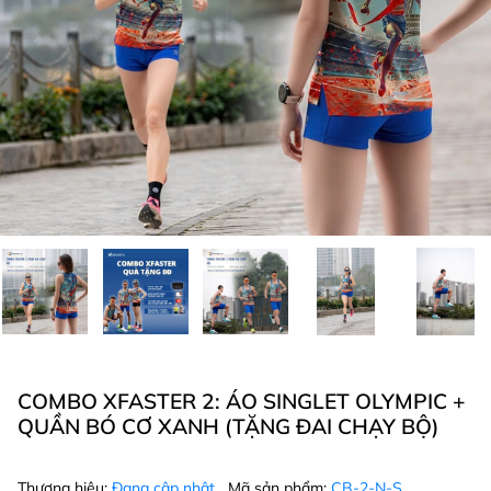
COMBO XFASTER 2: ÁO SINGLET OLYMPIC +
QUẦN BÓ CƠ XANH (TẶNG ĐAI CHẠY BỘ)
Thương hiệu:
Đang cập nhật
Mã sản phẩm:
CB-2-N-S