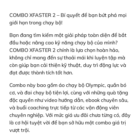
COMBO XFASTER 2 – Bí quyết để bạn bứt phá mọi
giới hạn trong chạy bộ!
Bạn đang tìm kiếm một giải pháp toàn diện để bắt
đầu hoặc nâng cao kỹ năng chạy bộ của mình?
COMBO XFASTER 2 chính là lựa chọn hoàn hảo,
không chỉ mang đến sự thoải mái khi luyện tập mà
còn giúp bạn cải thiện kỹ thuật, duy trì động lực và
đạt được thành tích tốt hơn.
Combo này bao gồm áo chạy bộ Olympic, quần bó
cơ, và đai chạy bộ tiện lợi, cùng với những quà tặng
độc quyền như video hướng dẫn, ebook chuyên sâu,
và buổi coaching trực tiếp từ các vận động viên
chuyên nghiệp. Với mức giá ưu đãi chưa từng có, đây
là cơ hội tuyệt vời để bạn sở hữu một combo giá trị
vượt trội.