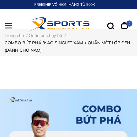
FREESHIP VỚI ĐƠN HÀNG TỪ 500K
0
Trang chủ
/
Quần áo chạy bộ
/
COMBO BỨT PHÁ 3: ÁO SINGLET XÁM + QUẦN MỘT LỚP ĐEN
(DÀNH CHO NAM)