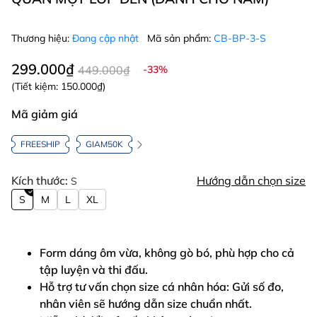
Thương hiệu:
Đang cập nhật
Mã sản phẩm:
CB-BP-3-S
299.000₫
449.000₫
-33%
(Tiết kiệm:
150.000₫
)
Mã giảm giá
FREESHIP
GIAM50K
Kích thước:
Hướng dẫn chọn size
S
S
M
L
XL
Form dáng ôm vừa, không gò bó, phù hợp cho cả
tập luyện và thi đấu.
Hỗ trợ tư vấn chọn size cá nhân hóa: Gửi số đo,
nhân viên sẽ hướng dẫn size chuẩn nhất.