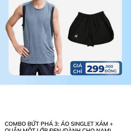
COMBO BỨT PHÁ 3: ÁO SINGLET XÁM +
QUẦN MỘT LỚP ĐEN (DÀNH CHO NAM)