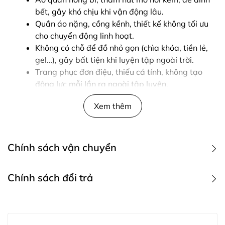
bết, gây khó chịu khi vận động lâu.
Quần áo nặng, cồng kềnh, thiết kế không tối ưu
cho chuyển động linh hoạt.
Không có chỗ để đồ nhỏ gọn (chìa khóa, tiền lẻ,
gel…), gây bất tiện khi luyện tập ngoài trời.
Trang phục đơn điệu, thiếu cá tính, không tạo
động lực mỗi lần ra ngoài tập luyện.
Khó chọn size chuẩn, lo lắng về độ vừa vặn khi
Xem thêm
mua online.
2. Giải pháp toàn diện – Combo Bứt Phá
Chính sách vận chuyển
(Áo sát nách, Quần 1 lớp có túi sau & dây
rút)
1. Các phương thức giao hàng
Chính sách đổi trả
Combo Bứt Phá là sự kết hợp giữa tính năng –
phong cách – sự tiện dụng:
Quý khách hàng có thể gửi yêu cầu đổi trả sản phẩm tới
Khách hàng mua trực tiếp hàng tại công ty, cửa
địa điểm mua hàng với các trường hợp và thời gian cụ
Áo chạy bộ sát nách