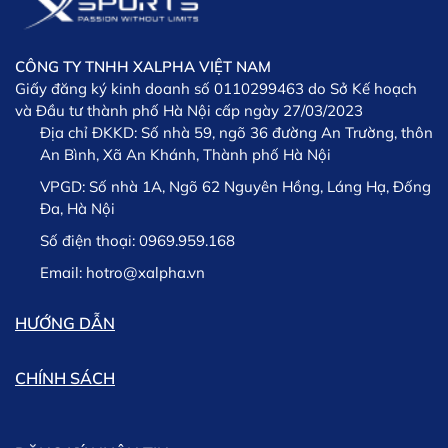
* Lưu ý: Sản phẩm yêu cầu đổi trả phải còn nguyên tem
nguyên mác và trong thời gian còn bảo hành
CÔNG TY TNHH XALPHA VIỆT NAM
XSPORTS
Giấy đăng ký kinh doanh số 0110299463 do Sở Kế hoạch
và Đầu tư thành phố Hà Nội cấp ngày 27/03/2023
Địa chỉ ĐKKD:
Số nhà 59, ngõ 36 đường An Trường, thôn
An Bình, Xã An Khánh, Thành phố Hà Nội
VPGD:
Số nhà 1A, Ngõ 62 Nguyên Hồng, Láng Hạ, Đống
Đa, Hà Nội
Số điện thoại:
0969.959.168
Lưu ý: Trường hợp phát sinh chậm trễ trong việc giao
hàng chúng tôi sẽ thông tin kịp thời cho khách hàng và
Email:
hotro@xalpha.vn
khách hàng có thể lựa chọn giữa việc Hủy hoặc tiếp tục
chờ hàng.
HƯỚNG DẪN
CHÍNH SÁCH