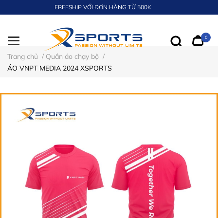
FREESHIP VỚI ĐƠN HÀNG TỪ 500K
0
Trang chủ
/
Quần áo chạy bộ
/
ÁO VNPT MEDIA 2024 XSPORTS