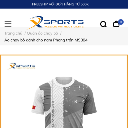
FREESHIP VỚI ĐƠN HÀNG TỪ 500K
0
Trang chủ
/
Quần áo chạy bộ
/
Áo chạy bộ dành cho nam Phong trần MS384