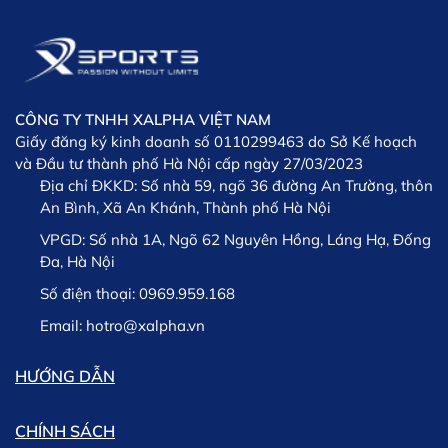
giúp bạn chọn đúng size để mặc vừa vặn, thoải mái
XSPORTS
của người sử dụng
và tự tin nhất khi vận động.
* Lưu ý: Sản phẩm yêu cầu đổi trả phải còn nguyên tem
nguyên mác và trong thời gian còn bảo hành
CÔNG TY TNHH XALPHA VIỆT NAM
XSPORTS
Giấy đăng ký kinh doanh số 0110299463 do Sở Kế hoạch
và Đầu tư thành phố Hà Nội cấp ngày 27/03/2023
Địa chỉ ĐKKD:
Số nhà 59, ngõ 36 đường An Trường, thôn
An Bình, Xã An Khánh, Thành phố Hà Nội
VPGD:
Số nhà 1A, Ngõ 62 Nguyên Hồng, Láng Hạ, Đống
Đa, Hà Nội
Số điện thoại:
0969.959.168
Lưu ý: Trường hợp phát sinh chậm trễ trong việc giao
hàng chúng tôi sẽ thông tin kịp thời cho khách hàng và
Email:
hotro@xalpha.vn
khách hàng có thể lựa chọn giữa việc Hủy hoặc tiếp tục
chờ hàng.
HƯỚNG DẪN
CHÍNH SÁCH