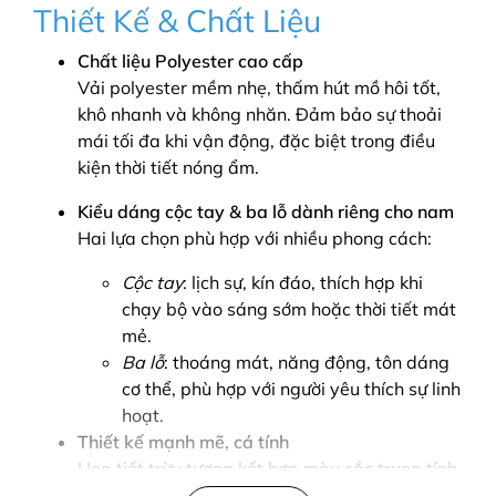
Thiết Kế & Chất Liệu
Chất liệu Polyester cao cấp
Vải polyester mềm nhẹ, thấm hút mồ hôi tốt,
khô nhanh và không nhăn. Đảm bảo sự thoải
mái tối đa khi vận động, đặc biệt trong điều
kiện thời tiết nóng ẩm.
Kiểu dáng cộc tay & ba lỗ dành riêng cho nam
Hai lựa chọn phù hợp với nhiều phong cách:
Cộc tay
: lịch sự, kín đáo, thích hợp khi
chạy bộ vào sáng sớm hoặc thời tiết mát
mẻ.
Ba lỗ
: thoáng mát, năng động, tôn dáng
cơ thể, phù hợp với người yêu thích sự linh
hoạt.
Thiết kế mạnh mẽ, cá tính
Họa tiết trừu tượng kết hợp màu sắc trung tính
như xám, trắng, đen tạo nên vẻ ngoài phong