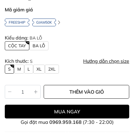
Mã giảm giá
FREESHIP
GIAM50K
Kiểu dáng:
BA LỖ
CỘC TAY
BA LỖ
Kích thước:
Hướng dẫn chọn size
S
S
M
L
XL
2XL
THÊM VÀO GIỎ
MUA NGAY
Gọi đặt mua
0969.959.168
(7:30 - 22:00)