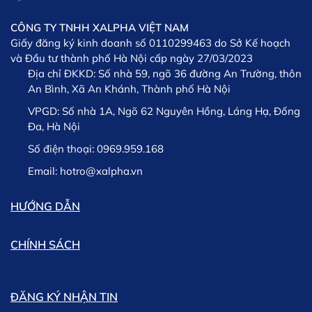
XSPORTS
CÔNG TY TNHH XALPHA VIỆT NAM
Giấy đăng ký kinh doanh số 0110299463 do Sở Kế hoạch
và Đầu tư thành phố Hà Nội cấp ngày 27/03/2023
Địa chỉ ĐKKD:
Số nhà 59, ngõ 36 đường An Trường, thôn
An Bình, Xã An Khánh, Thành phố Hà Nội
VPGD:
Số nhà 1A, Ngõ 62 Nguyên Hồng, Láng Hạ, Đống
Đa, Hà Nội
Lưu ý: Trường hợp phát sinh chậm trễ trong việc giao
Số điện thoại:
0969.959.168
hàng chúng tôi sẽ thông tin kịp thời cho khách hàng và
khách hàng có thể lựa chọn giữa việc Hủy hoặc tiếp tục
Email:
hotro@xalpha.vn
chờ hàng.
HƯỚNG DẪN
CHÍNH SÁCH
ĐĂNG KÝ NHẬN TIN