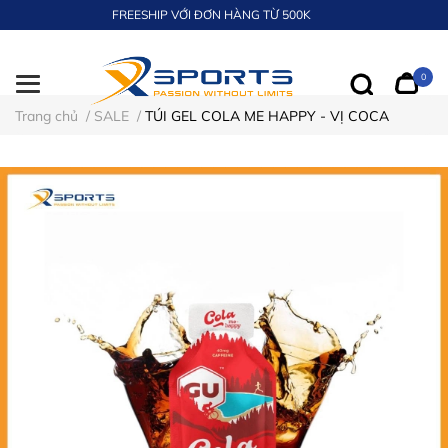
FREESHIP VỚI ĐƠN HÀNG TỪ 500K
0
Trang chủ
/
SALE
/
TÚI GEL COLA ME HAPPY - VỊ COCA