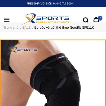
FREESHIP VỚI ĐƠN HÀNG TỪ 500K
0
Trang chủ
/
SALE
/
Bó bảo vệ gối thể thao Goodfit GF511K