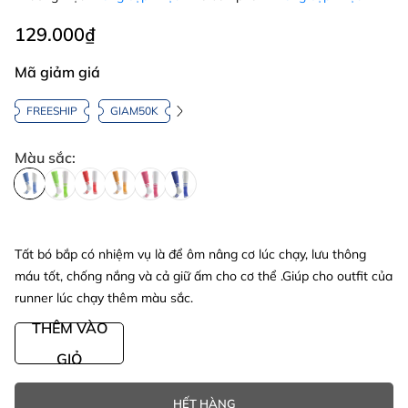
129.000₫
Mã giảm giá
FREESHIP
GIAM50K
Màu sắc:
Tất bó bắp có nhiệm vụ là để ôm nâng cơ lúc chạy, lưu thông
máu tốt, chống nắng và cả giữ ấm cho cơ thể .Giúp cho outfit của
runner lúc chạy thêm màu sắc.
THÊM VÀO
GIỎ
HẾT HÀNG