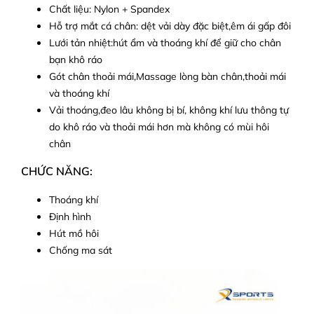
Chất liệu: Nylon + Spandex
Hỗ trợ mắt cá chân: dệt vải dày đặc biệt,êm ái gấp đôi
Lưới tản nhiệt:hút ẩm và thoáng khí để giữ cho chân
bạn khô ráo
Gót chân thoải mái,Massage lòng bàn chân,thoải mái
và thoáng khí
Vải thoáng,đeo lâu không bị bí, không khí lưu thông tự
do khô ráo và thoải mái hơn mà không có mùi hôi
chân
CHỨC NĂNG:
Thoáng khí
Định hình
Hút mồ hôi
Chống ma sát