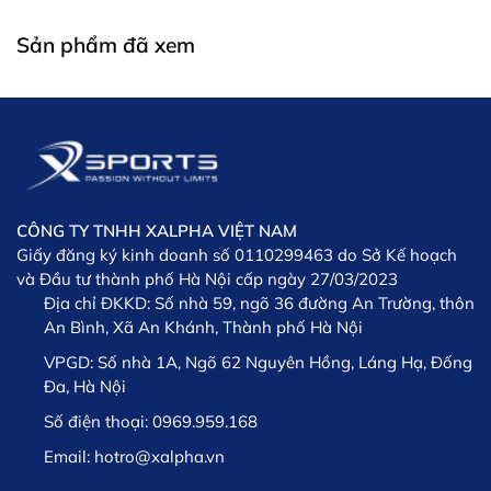
giao hàng bị chậm lại hoặc đối tác vận chuyển
Khách hàng có thông tin về đơn hàng (số điện
Sản phẩm đã xem
giao hàng bị chậm
thoại mua hàng, hay thông tin đặt hàng…)
Hàng không bị lỗi do quá trình lưu giữ, vận chuyển
XSPORTS
của người sử dụng
* Lưu ý: Sản phẩm yêu cầu đổi trả phải còn nguyên tem
nguyên mác và trong thời gian còn bảo hành
XSPORTS
CÔNG TY TNHH XALPHA VIỆT NAM
Giấy đăng ký kinh doanh số 0110299463 do Sở Kế hoạch
và Đầu tư thành phố Hà Nội cấp ngày 27/03/2023
Địa chỉ ĐKKD:
Số nhà 59, ngõ 36 đường An Trường, thôn
An Bình, Xã An Khánh, Thành phố Hà Nội
VPGD:
Số nhà 1A, Ngõ 62 Nguyên Hồng, Láng Hạ, Đống
Đa, Hà Nội
Lưu ý: Trường hợp phát sinh chậm trễ trong việc giao
Số điện thoại:
0969.959.168
hàng chúng tôi sẽ thông tin kịp thời cho khách hàng và
khách hàng có thể lựa chọn giữa việc Hủy hoặc tiếp tục
Email:
hotro@xalpha.vn
chờ hàng.