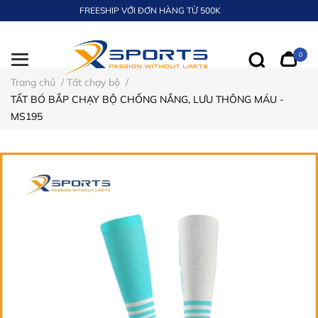
FREESHIP VỚI ĐƠN HÀNG TỪ 500K
0
Trang chủ
/
Tất chạy bộ
/
TẤT BÓ BẮP CHẠY BỘ CHỐNG NẮNG, LƯU THÔNG MÁU -
MS195