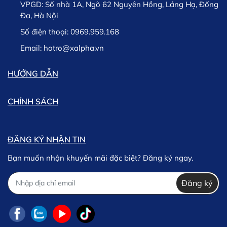
VPGD:
Số nhà 1A, Ngõ 62 Nguyên Hồng, Láng Hạ, Đống
hàng nhanh chóng.
Đa, Hà Nội
Lưu ý: Trường hợp phát sinh chậm trễ trong việc giao
Tất Bó bắp nam nữ hỗ trợ tập luyện thể thao, chống
Số điện thoại:
0969.959.168
hàng chúng tôi sẽ thông tin kịp thời cho khách hàng và
chuột rút Ms302
Xsports
– Đồng hành cùng bạn
khách hàng có thể lựa chọn giữa việc Hủy hoặc tiếp tục
Email:
hotro@xalpha.vn
trên mọi hành trình vận động!
chờ hàng.
HƯỚNG DẪN
CHÍNH SÁCH
ĐĂNG KÝ NHẬN TIN
Bạn muốn nhận khuyến mãi đặc biệt? Đăng ký ngay.
Đăng ký