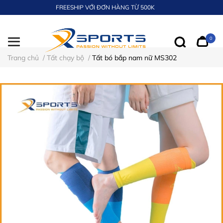
FREESHIP VỚI ĐƠN HÀNG TỪ 500K
0
Trang chủ
/
Tất chạy bộ
/
Tất bó bắp nam nữ MS302