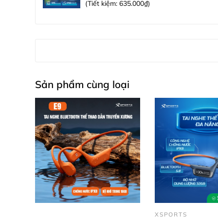
(Tiết kiệm:
635.000₫
)
Sản phẩm cùng loại
2. MÔ TẢ SẢN PHẨM CHI T
TÊN SẢN PHẨM: Tai Nghe Dẫn Truyền Xư
Xsports X20
không chỉ đơn thuần là một th
là mẫu tai nghe thuộc dòng
X-Series
– định
TẠI SAO XSPORTS X20 LÀ "TRỢ LÝ" SỐ 1
Chấm dứt nỗi đau lỗ tai:
Công nghệ dẫn
khô thoáng, không bị viêm nhiễm, đau 
XSPORTS