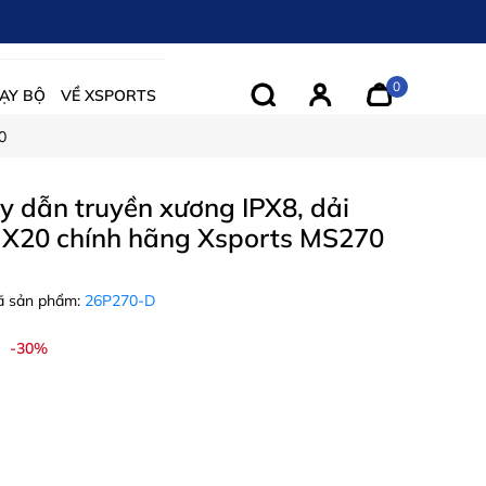
0
ẠY BỘ
VỀ XSPORTS
0
y dẫn truyền xương IPX8, dải
X20 chính hãng Xsports MS270
 sản phẩm:
26P270-D
-30%