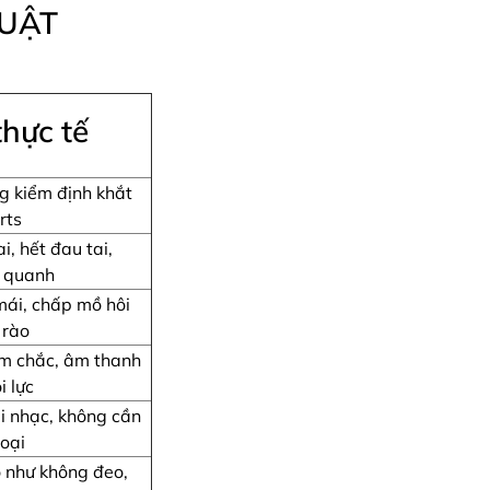
HUẬT
thực tế
g kiểm định khắt
rts
i, hết đau tai,
g quanh
 mái, chấp mồ hôi
 rào
m chắc, âm thanh
i lực
i nhạc, không cần
oại
o như không đeo,