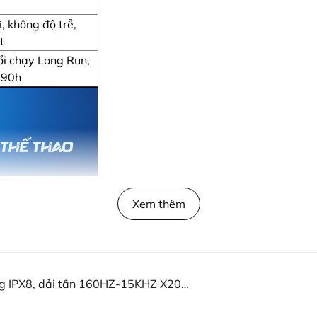
ì, không độ trễ,
t
i chạy Long Run,
 90h
Xem thêm
ng IPX8, dải tần 160HZ-15KHZ X20