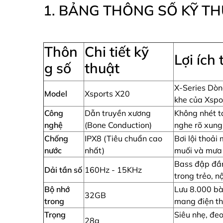
1. BẢNG THÔNG SỐ KỸ T
Thôn
Chi tiết kỹ
Lợi ích 
g số
thuật
X-Series Dòn
Model
Xsports X20
khe của Xspo
Công
Dẫn truyền xương
Không nhét ta
nghệ
(Bone Conduction)
nghe rõ xun
Chống
IPX8 (Tiêu chuẩn cao
Bơi lội thoải
nước
nhất)
muối và mưa
Bass đập đầ
Dải tần số
160Hz - 15KHz
trong trẻo, nộ
Bộ nhớ
Lưu 8.000 bà
32GB
trong
mang điện th
Trọng
Siêu nhẹ, đe
28g