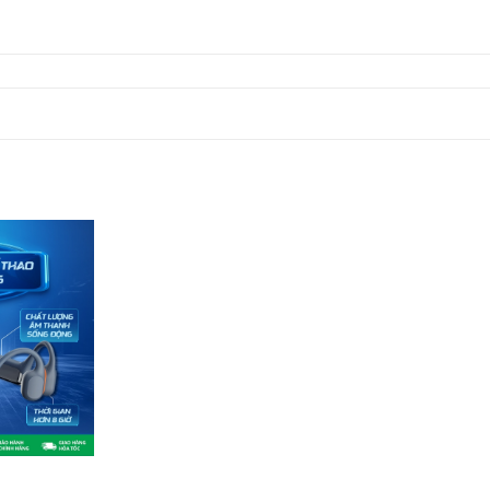
IẾT
ơng Xsports X20
iết bị nghe nhạc, nó là thành quả của quá trình lắn
 danh cao cấp nhất đã qua kiểm định thực chiến bởi
 CỦA BẠN?
 truyền xương giúp âm thanh đi thẳng vào tai trong
buốt hay ù đặc do mồ hôi muối bết dính.