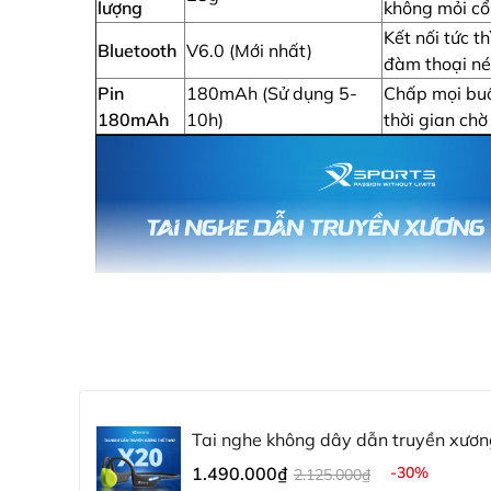
lượng
không mỏi cổ
Kết nối tức th
Bluetooth
V6.0 (Mới nhất)
đàm thoại né
Pin
180mAh (Sử dụng 5-
Chấp mọi buổ
180mAh
10h)
thời gian chờ
Tai nghe không dây dẫn truyền xươ
chính hãng Xsports MS270
1.490.000₫
-30%
2.125.000₫