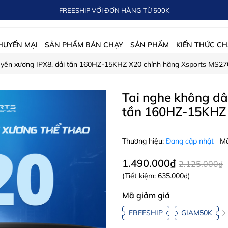
FREESHIP VỚI ĐƠN HÀNG TỪ 500K
HUYẾN MẠI
SẢN PHẨM BÁN CHẠY
SẢN PHẨM
KIẾN THỨC CH
ruyền xương IPX8, dải tần 160HZ-15KHZ X20 chính hãng Xsports MS27
Tai nghe không dâ
tần 160HZ-15KHZ 
Thương hiệu:
Đang cập nhật
Mã
1.490.000₫
2.125.000₫
(Tiết kiệm:
635.000₫
)
Mã giảm giá
FREESHIP
GIAM50K