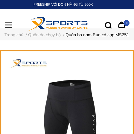
FREESHIP VỚI ĐƠN HÀNG TỪ 500K
0
Trang chủ
/
Quần áo chạy bộ
/
Quần bó nam Run có cạp MS251