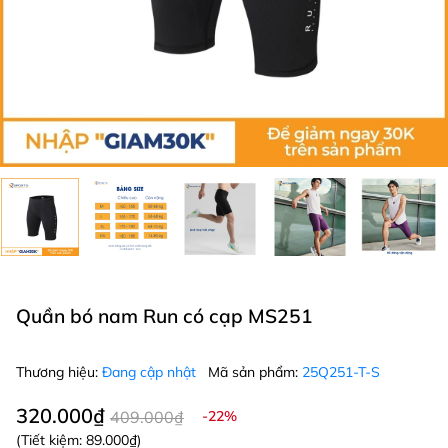
Quần bó nam Run có cạp MS251
Thương hiệu:
Đang cập nhật
Mã sản phẩm:
25Q251-T-S
320.000₫
409.000₫
-22%
(Tiết kiệm:
89.000₫
)