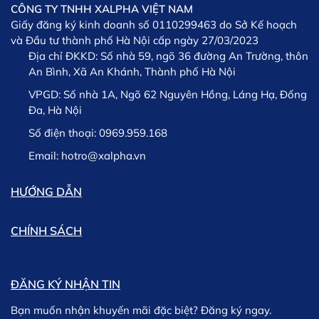
CÔNG TY TNHH XALPHA VIỆT NAM
Giấy đăng ký kinh doanh số 0110299463 do Sở Kế hoạch
và Đầu tư thành phố Hà Nội cấp ngày 27/03/2023
Địa chỉ ĐKKD:
Số nhà 59, ngõ 36 đường An Trường, thôn
An Bình, Xã An Khánh, Thành phố Hà Nội
VPGD:
Số nhà 1A, Ngõ 62 Nguyên Hồng, Láng Hạ, Đống
Đa, Hà Nội
Số điện thoại:
0969.959.168
Email:
hotro@xalpha.vn
HƯỚNG DẪN
CHÍNH SÁCH
ĐĂNG KÝ NHẬN TIN
Bạn muốn nhận khuyến mãi đặc biệt? Đăng ký ngay.