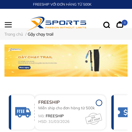
FREESHIP VỚI ĐƠN HÀNG TỪ 500K
0
Trang chủ
/
Gậy chạy trail​
FREESHIP
Miễn ship cho đơn hàng từ 500k
Mã:
FREESHIP
HSD: 31/03/2026