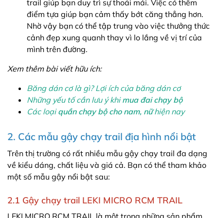
trail giúp bạn duy trì sự thoải mái. Việc có thêm
điểm tựa giúp bạn cảm thấy bớt căng thẳng hơn.
Nhờ vậy bạn có thể tập trung vào việc thưởng thức
cảnh đẹp xung quanh thay vì lo lắng về vị trí của
mình trên đường.
Xem thêm bài viết hữu ích:
Băng dán cơ là gì? Lợi ích của băng dán cơ
Những yếu tố cần lưu ý khi
mua đai chạy bộ
Các loại
quần chạy bộ cho nam, nữ
hiện nay
2. Các mẫu gậy chạy trail địa hình nổi bật
Trên thị trường có rất nhiều mẫu gậy chạy trail đa dạng
về kiểu dáng, chất liệu và giá cả. Bạn có thể tham khảo
một số mẫu gậy nổi bật sau:
2.1 Gậy chạy trail LEKI MICRO RCM TRAIL
LEKI MICRO RCM TRAIL là một trong những sản phẩm