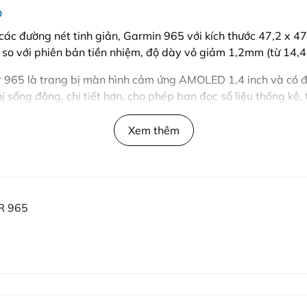
o
các đường nét tinh giản, Garmin 965 với kích thước 47,2 x 47
so với phiên bản tiền nhiệm, độ dày vỏ giảm 1,2mm (từ 14
 965 là trang bị màn hình cảm ứng AMOLED 1,4 inch và có độ 
 sống động, chi tiết hơn, cho phép bạn đọc số liệu thống kê
n hình bất kì lúc nào, giúp cổ tay bạn nổi bật trong mọi ho
Xem thêm
 gia cố bằng sợi và được bảo vệ bằng kính Corning Gorilla 
t vật liệu trước đây chỉ dành riêng cho dòng sản phẩm Fēnix
t lượng cao, thân thiện với da tay, đặc biệt thu hút người
R 965
 Trọng lượng nhẹ 53g giúp bạn có thể đeo hàng ngày, ngay cả
n dễ dàng lựa chọn giữa 3 gam màu: đen/xám, trắng/xám, v
 qua màn hình cảm ứng hoặc nút bấm