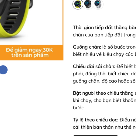
Thời gian tiếp đất thăng bằ
chân của bạn tiếp đất trong
Guồng chân:
là số bước tro
biết nhiều về kiểu chạy của 
Chiều dài sải chân:
Để biết ba
phải, đồng thời biết chiều dà
guồng chân, độ cao hoặc số
Bật người theo chiều thẳng 
khi chạy, cho bạn biết khoả
bước.
Tỷ lệ theo chiều dọc:
Điều na
cải thiện bản thân như thế na