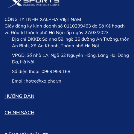
nguyên mác và trong thời gian còn bảo hành
XSPORTS
CÔNG TY TNHH XALPHA VIỆT NAM
Giấy đăng ký kinh doanh số 0110299463 do Sở Kế hoạch
và Đầu tư thành phố Hà Nội cấp ngày 27/03/2023
Địa chỉ ĐKKD:
Số nhà 59, ngõ 36 đường An Trường, thôn
An Bình, Xã An Khánh, Thành phố Hà Nội
VPGD:
Số nhà 1A, Ngõ 62 Nguyên Hồng, Láng Hạ, Đống
Đa, Hà Nội
Lưu ý: Trường hợp phát sinh chậm trễ trong việc giao
Số điện thoại:
0969.959.168
hàng chúng tôi sẽ thông tin kịp thời cho khách hàng và
khách hàng có thể lựa chọn giữa việc Hủy hoặc tiếp tục
Email:
hotro@xalpha.vn
chờ hàng.
HƯỚNG DẪN
CHÍNH SÁCH