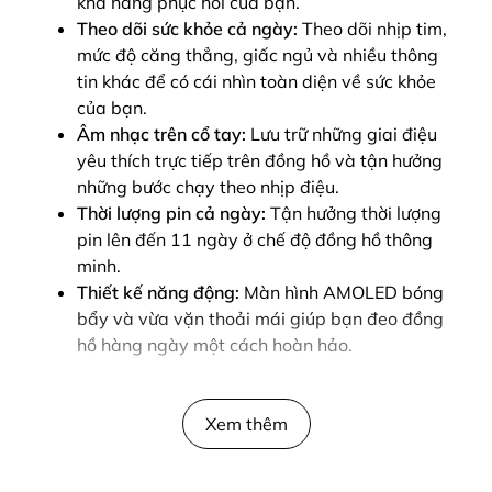
khả năng phục hồi của bạn.
Theo dõi sức khỏe cả ngày:
Theo dõi nhịp tim,
mức độ căng thẳng, giấc ngủ và nhiều thông
tin khác để có cái nhìn toàn diện về sức khỏe
của bạn.
Âm nhạc trên cổ tay:
Lưu trữ những giai điệu
yêu thích trực tiếp trên đồng hồ và tận hưởng
những bước chạy theo nhịp điệu.
Thời lượng pin cả ngày:
Tận hưởng thời lượng
pin lên đến 11 ngày ở chế độ đồng hồ thông
minh.
Thiết kế năng động:
Màn hình AMOLED bóng
bẩy và vừa vặn thoải mái giúp bạn đeo đồng
hồ hàng ngày một cách hoàn hảo.
Cho dù bạn là người chạy bộ dày dạn kinh nghiệm
hay mới bắt đầu, Forerunner 165 Music đều có các
Xem thêm
tính năng giúp bạn phát huy hết tiềm năng của
mình.