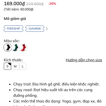
169.000₫
229.000₫
-26%
(Tiết kiệm:
60.000₫
)
Mã giảm giá
FREESHIP
GIAM50K
Màu sắc:
Kích thước:
Hướng dẫn chọn size
S
M
L
Chạy trail: Địa hình gồ ghề, điều kiện khắc nghiệt.
Chạy road: Đạt hiệu suất tối ưu trên các cung
đường phẳng.
Các môn thể thao đa dạng: Yoga, gym, đạp xe, đá