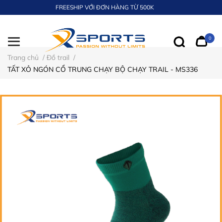
FREESHIP VỚI ĐƠN HÀNG TỪ 500K
0
Trang chủ
/
Đồ trail
/
TẤT XỎ NGÓN CỔ TRUNG CHẠY BỘ CHẠY TRAIL - MS336