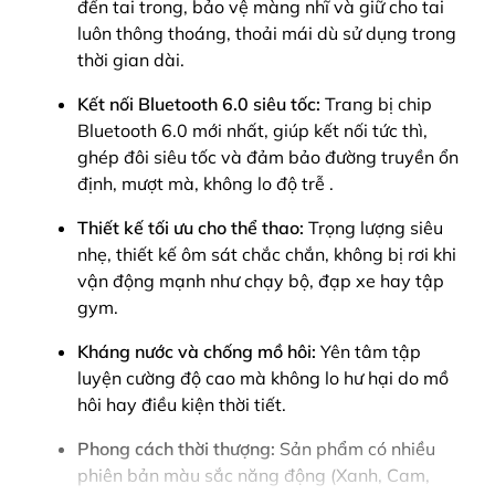
đến tai trong, bảo vệ màng nhĩ và giữ cho tai
luôn thông thoáng, thoải mái dù sử dụng trong
thời gian dài.
Kết nối Bluetooth 6.0 siêu tốc:
Trang bị chip
Bluetooth 6.0 mới nhất, giúp kết nối tức thì,
ghép đôi siêu tốc và đảm bảo đường truyền ổn
định, mượt mà, không lo độ trễ .
Thiết kế tối ưu cho thể thao:
Trọng lượng siêu
nhẹ, thiết kế ôm sát chắc chắn, không bị rơi khi
vận động mạnh như chạy bộ, đạp xe hay tập
gym.
Kháng nước và chống mồ hôi:
Yên tâm tập
luyện cường độ cao mà không lo hư hại do mồ
hôi hay điều kiện thời tiết.
Phong cách thời thượng:
Sản phẩm có nhiều
phiên bản màu sắc năng động (Xanh, Cam,