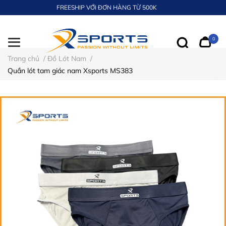
FREESHIP VỚI ĐƠN HÀNG TỪ 500K
0
Trang chủ
/
Đồ Lót Nam
/
Quần lót tam giác nam Xsports MS383