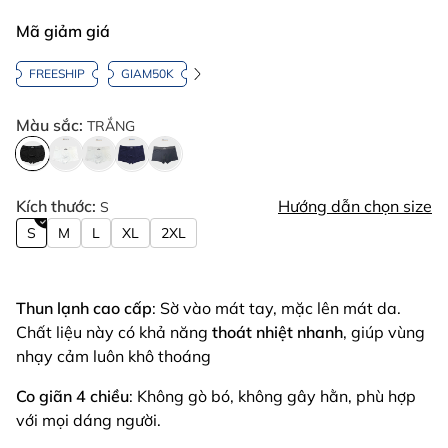
Mã giảm giá
FREESHIP
GIAM50K
Màu sắc:
TRẮNG
Kích thước:
Hướng dẫn chọn size
S
S
M
L
XL
2XL
Thun lạnh cao cấp
: Sờ vào mát tay, mặc lên mát da.
Chất liệu này có khả năng
thoát nhiệt nhanh
, giúp vùng
nhạy cảm luôn khô thoáng
Co giãn 4 chiều
: Không gò bó, không gây hằn, phù hợp
với mọi dáng người.