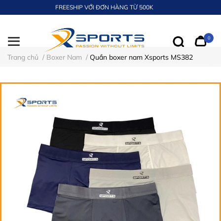
FREESHIP VỚI ĐƠN HÀNG TỪ 500K
0
Trang chủ
/
Boxer Nam
/
Quần boxer nam Xsports MS382