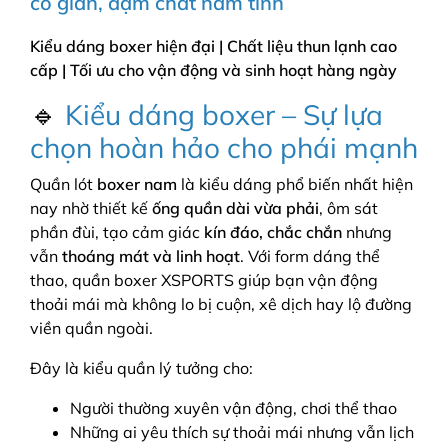
co giãn, đậm chất nam tính
Kiểu dáng boxer hiện đại | Chất liệu thun lạnh cao
cấp | Tối ưu cho vận động và sinh hoạt hàng ngày
🔹
Kiểu dáng boxer – Sự lựa
chọn hoàn hảo cho phái mạnh
Quần lót
boxer nam
là kiểu dáng phổ biến nhất hiện
nay nhờ thiết kế
ống quần dài vừa phải
, ôm sát
phần đùi, tạo cảm giác
kín đáo, chắc chắn
nhưng
vẫn
thoáng mát và linh hoạt
. Với form dáng thể
thao, quần boxer XSPORTS giúp bạn vận động
thoải mái mà không lo bị cuộn, xê dịch hay lộ đường
viền quần ngoài.
Đây là kiểu quần lý tưởng cho:
Người thường xuyên vận động, chơi thể thao
Những ai yêu thích sự thoải mái nhưng vẫn lịch