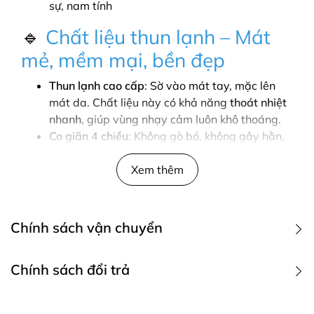
sự, nam tính
🔹
Chất liệu thun lạnh – Mát
mẻ, mềm mại, bền đẹp
Thun lạnh cao cấp
: Sờ vào mát tay, mặc lên
mát da. Chất liệu này có khả năng
thoát nhiệt
nhanh
, giúp vùng nhạy cảm luôn khô thoáng.
Co giãn 4 chiều
: Không gò bó, không gây hằn,
phù hợp với mọi dáng người.
Thấm hút mồ hôi tốt
Xem thêm
: Hạn chế mùi hôi, ngăn vi
khuẩn phát triển.
Không nhăn, không xù lông
: Giữ phom dáng
lâu dài, dễ giặt, nhanh khô.
Chính sách vận chuyển
🔹
Thiết kế thể thao – Tôn
1. Các phương thức giao hàng
Chính sách đổi trả
dáng, cá tính, tiện dụng
Quý khách hàng có thể gửi yêu cầu đổi trả sản phẩm tới