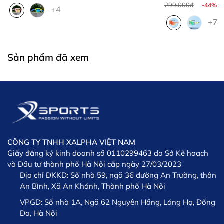
299.000₫
-44%
hoặc khó tìm.
+4
xuất và chưa được sử dụng
Số lượng đơn hàng tăng đột biến khiến việc xử lý
Sản phẩm chưa qua sử dụng, chưa qua giặt ủi,
+7
đơn hàng bị chậm.
không có mùi lạ, còn nguyên tem mác và hộp đi
Đối tác cung cấp hàng chậm hơn dự kiến khiến việc
kèm (nếu có)
giao hàng bị chậm lại hoặc đối tác vận chuyển
Sản phẩm đã xem
Khách hàng có thông tin về đơn hàng (số điện
giao hàng bị chậm
thoại mua hàng, hay thông tin đặt hàng…)
Hàng không bị lỗi do quá trình lưu giữ, vận chuyển
XSPORTS
của người sử dụng
* Lưu ý: Sản phẩm yêu cầu đổi trả phải còn nguyên tem
nguyên mác và trong thời gian còn bảo hành
CÔNG TY TNHH XALPHA VIỆT NAM
XSPORTS
Giấy đăng ký kinh doanh số 0110299463 do Sở Kế hoạch
và Đầu tư thành phố Hà Nội cấp ngày 27/03/2023
Địa chỉ ĐKKD:
Số nhà 59, ngõ 36 đường An Trường, thôn
An Bình, Xã An Khánh, Thành phố Hà Nội
VPGD:
Số nhà 1A, Ngõ 62 Nguyên Hồng, Láng Hạ, Đống
Đa, Hà Nội