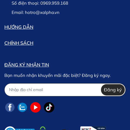
Số điện thoại:
0969.959.168
Lưu ý: Trường hợp phát sinh chậm trễ trong việc giao
hàng chúng tôi sẽ thông tin kịp thời cho khách hàng và
Email:
hotro@xalpha.vn
khách hàng có thể lựa chọn giữa việc Hủy hoặc tiếp tục
chờ hàng.
HƯỚNG DẪN
CHÍNH SÁCH
ĐĂNG KÝ NHẬN TIN
Bạn muốn nhận khuyến mãi đặc biệt? Đăng ký ngay.
Đăng ký