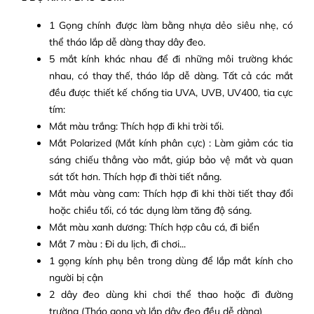
1 Gọng chính được làm bằng nhựa dẻo siêu nhẹ, có
thể tháo lắp dễ dàng thay dây đeo.
5 mắt kính khác nhau để đi những môi trường khác
nhau, có thay thế, tháo lắp dễ dàng. Tất cả các mắt
đều được thiết kế chống tia UVA, UVB, UV400, tia cực
tím:
Mắt màu trắng: Thích hợp đi khi trời tối.
Mắt Polarized (Mắt kính phân cực) : Làm giảm các tia
sáng chiếu thẳng vào mắt, giúp bảo vệ mắt và quan
sát tốt hơn. Thích hợp đi thời tiết nắng.
Mắt màu vàng cam: Thích hợp đi khi thời tiết thay đổi
hoặc chiều tối, có tác dụng làm tăng độ sáng.
Mắt màu xanh dương: Thích hợp câu cá, đi biển
Mắt 7 màu : Đi du lịch, đi chơi...
1 gọng kính phụ bên trong dùng để lắp mắt kính cho
người bị cận
2 dây đeo dùng khi chơi thể thao hoặc đi đường
trường (Tháo gọng và lắp dây đeo đều dễ dàng)