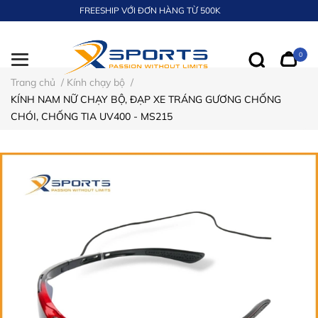
FREESHIP VỚI ĐƠN HÀNG TỪ 500K
0
Trang chủ
/
Kính chạy bộ
/
KÍNH NAM NỮ CHẠY BỘ, ĐẠP XE TRÁNG GƯƠNG CHỐNG
CHÓI, CHỐNG TIA UV400 - MS215