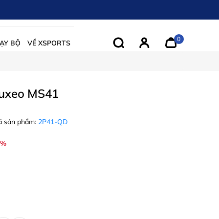
0
ẠY BỘ
VỀ XSPORTS
suxeo MS41
 sản phẩm:
2P41-QD
1%