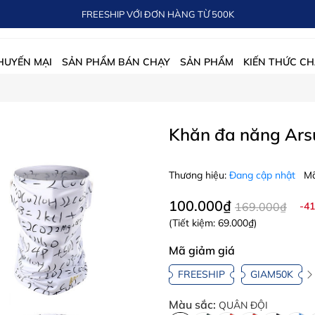
FREESHIP VỚI ĐƠN HÀNG TỪ 500K
HUYẾN MẠI
SẢN PHẨM BÁN CHẠY
SẢN PHẨM
KIẾN THỨC CH
Khăn đa năng Ar
Thương hiệu:
Đang cập nhật
Mã
100.000₫
169.000₫
-4
(Tiết kiệm:
69.000₫
)
Mã giảm giá
FREESHIP
GIAM50K
Màu sắc:
QUÂN ĐỘI