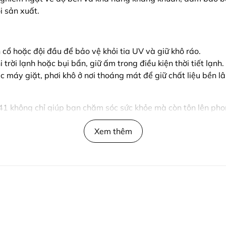
i sản xuất.
 cổ hoặc đội đầu để bảo vệ khỏi tia UV và giữ khô ráo.
 trời lạnh hoặc bụi bẩn, giữ ấm trong điều kiện thời tiết lạnh.
c máy giặt, phơi khô ở nơi thoáng mát để giữ chất liệu bền lâ
41 không chỉ giúp bạn chăm sóc sức khỏe mà còn tôn lên phon
Xem thêm