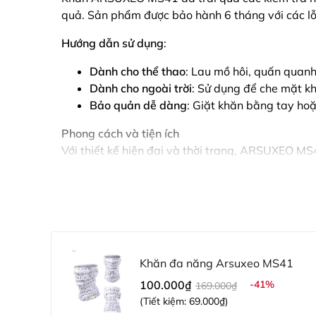
quả. Sản phẩm được bảo hành 6 tháng với các lỗ
Hướng dẫn sử dụng
:
Dành cho thể thao
: Lau mồ hôi, quấn quanh
Dành cho ngoài trời
: Sử dụng để che mặt khi
Bảo quản dễ dàng
: Giặt khăn bằng tay hoặ
Phong cách và tiện ích
Với thiết kế hiện đại và thời trang, ARSUXEO MS
huống.
Khăn đa năng Arsuxeo MS41
100.000₫
-41%
169.000₫
(Tiết kiệm:
69.000₫
)