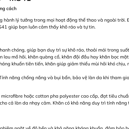
ong cách
h lý tưởng trong mọi hoạt động thể thao và ngoài trời. Đượ
41 giúp bạn luôn cảm thấy khô ráo và tự tin.
hanh chóng, giúp bạn duy trì sự khô ráo, thoải mái trong suố
n lau mồ hôi, khăn quàng cổ, khăn đội đầu hay khăn bọc mặt t
kháng khuẩn tiên tiến, khăn giúp giảm thiểu mùi hôi khó chịu
 Tính năng chống nắng và bụi bẩn, bảo vệ làn da khi tham gia
icrofibre hoặc cotton pha polyester cao cấp, đạt tiêu chuẩ
ho cả làn da nhạy cảm. Khăn có khả năng duy trì tính năng t
hiêm ngặt về độ bền và khả năng kháng khuẩn, đảm bảo bạ