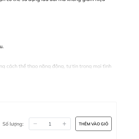
u.
g cách thể thao năng động, tự tin trong mọi tình
Số lượng:
THÊM VÀO GIỎ