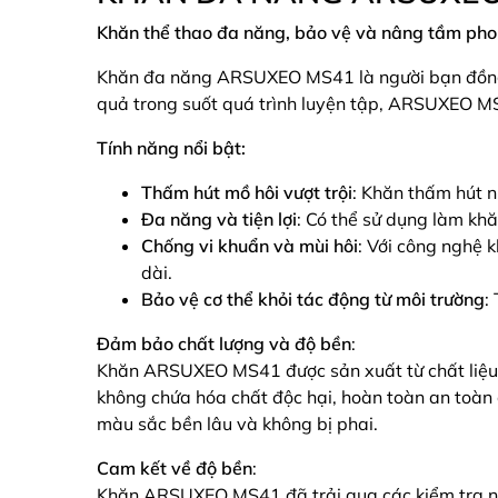
Khăn thể thao đa năng, bảo vệ và nâng tầm ph
Khăn đa năng ARSUXEO MS41 là người bạn đồng hàn
quả trong suốt quá trình luyện tập, ARSUXEO MS
Tính năng nổi bật:
Thấm hút mồ hôi vượt trội
: Khăn thấm hút n
Đa năng và tiện lợi
: Có thể sử dụng làm khă
Chống vi khuẩn và mùi hôi
: Với công nghệ 
dài.
Bảo vệ cơ thể khỏi tác động từ môi trường
:
Đảm bảo chất lượng và độ bền
:
Khăn ARSUXEO MS41 được sản xuất từ chất liệu m
không chứa hóa chất độc hại, hoàn toàn an toàn c
màu sắc bền lâu và không bị phai.
Cam kết về độ bền
:
Khăn ARSUXEO MS41 đã trải qua các kiểm tra ng