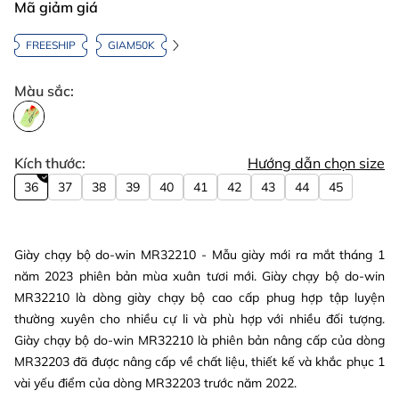
Mã giảm giá
FREESHIP
GIAM50K
Màu sắc:
Kích thước:
Hướng dẫn chọn size
36
37
38
39
40
41
42
43
44
45
Giày chạy bộ do-win MR32210 - Mẫu giày mới ra mắt tháng 1
năm 2023 phiên bản mùa xuân tươi mới. Giày chạy bộ do-win
MR32210 là dòng giày chạy bộ cao cấp phug hợp tập luyện
thường xuyên cho nhiều cự li và phù hợp với nhiều đối tượng.
Giày chạy bộ do-win MR32210 là phiên bản nâng cấp của dòng
MR32203 đã được nâng cấp về chất liệu, thiết kế và khắc phục 1
vài yếu điểm của dòng MR32203 trước năm 2022.