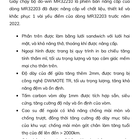
Giày chạy bộ do-win MR32210 là phiên bản nâng cấp của
dòng MR32203 đã được nâng cấp về chất liệu, thiết kế và
khắc phục 1 vài yếu điểm của dòng MR32203 trước năm
2022.
Phần trên được làm bằng lưới sandwich với lưới hai
mặt, và khả năng thở, thoáng khí được nâng cấp.
Ngoại hình được trang bị quy trình in ba chiều tăng
tính thẩm mĩ, tối ưu trọng lượng và tạo cảm giác mềm
mại cho thân trên.
Độ dày của đế giữa tăng thêm 2mm, được trang bị
công nghệ DWMOTE TR, tối ưu trọng lượng, tăng khả
năng đệm và ổn định.
Tấm carbon vòm dày 1mm được tích hợp sẵn, siêu
cứng, tăng cường độ nảy và ổn định của vòm.
Cao su đế ngoài có khả năng chống mài mòn và
chống trượt, đồng thời tăng cường độ dày mục tiêu
của khu vực chống mài mòn gót chân làm tăng tuổi
thọ của đế lên đến > 2000km.