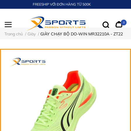
FREESHIP VỚI ĐƠN HÀNG TỪ 500K
0
Trang chủ
/
Giày
/
GIÀY CHẠY BỘ DO-WIN MR32210A - ZT22