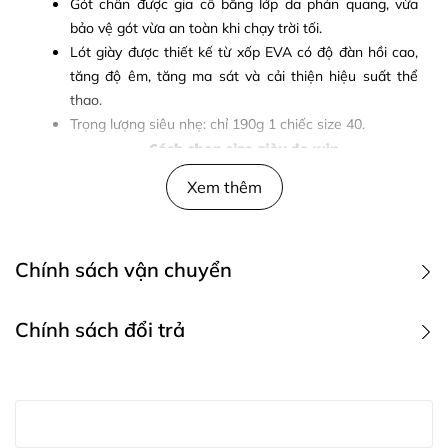
Gót chân được gia cố bằng lớp da phản quang, vừa
bảo vệ gót vừa an toàn khi chạy trời tối.
Lót giày được thiết kế từ xốp EVA có độ đàn hồi cao,
tăng độ êm, tăng ma sát và cải thiện hiệu suất thể
thao.
Trọng lượng siêu nhẹ: chỉ 190g 1 chiếc size 40.
Xem thêm
Chính sách vận chuyển
1. Các phương thức giao hàng
Chính sách đổi trả
Quý khách hàng có thể gửi yêu cầu đổi trả sản phẩm tới
Khách hàng mua trực tiếp hàng tại công ty, cửa
địa điểm mua hàng với các trường hợp và thời gian cụ
hàng của chúng tôi
thể sau: