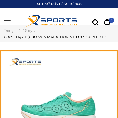
FREESHIP VỚI ĐƠN HÀNG TỪ 500K
0
Trang chủ
/
Giày
/
GIÀY CHẠY BỘ DO-WIN MARATHON MT93289 SUPPER F2