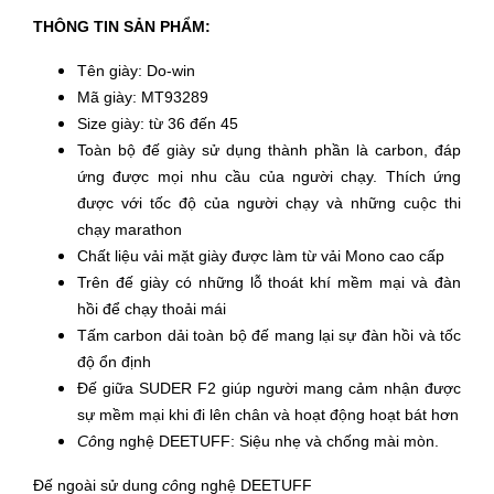
THÔNG TIN SẢN PHẨM:
Tên giày: Do-win
Mã giày: MT93289
Size giày: từ 36 đến 45
Toàn bộ đế giày sử dụng thành phần là carbon, đáp
ứng được mọi nhu cầu của người chạy. Thích ứng
được với tốc độ của người chạy và những cuộc thi
chạy marathon
Chất liệu vải mặt giày được làm từ vải Mono cao cấp
Trên đế giày có những lỗ thoát khí mềm mại và đàn
hồi để chạy thoải mái
Tấm carbon dải toàn bộ đế mang lại sự đàn hồi và tốc
độ ổn định
Đế giữa SUDER F2 giúp người mang cảm nhận được
sự mềm mại khi đi lên chân và hoạt động hoạt bát hơn
Cô
ng nghệ DEETUFF:
Siệu nhẹ và chống mài mòn.
Đế ngoài sử dung
cô
ng nghệ DEETUFF