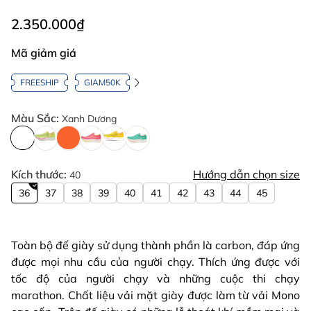
2.350.000₫
Mã giảm giá
FREESHIP
GIAM50K
Màu Sắc:
Xanh Dương
Kích thước:
Hướng dẫn chọn size
40
36
37
38
39
40
41
42
43
44
45
Toàn bộ đế giày sử dụng thành phần là carbon, đáp ứng
được mọi nhu cầu của người chạy. Thích ứng được với
tốc độ của người chạy và những cuộc thi chạy
marathon. Chất liệu vải mặt giày được làm từ vải Mono