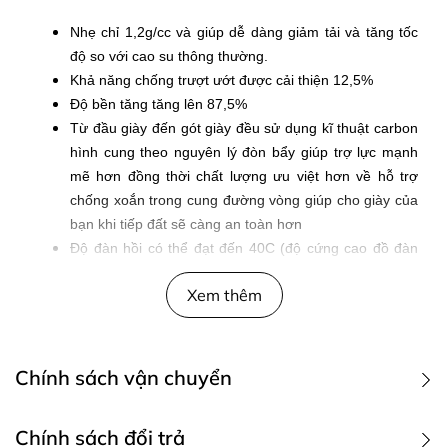
Nhẹ chỉ 1,2g/cc và giúp dễ dàng giảm tải và tăng tốc
độ so với cao su thông thường.
Khả năng chống trượt ướt được cải thiện 12,5%
Độ bền tăng tăng lên 87,5%
Từ đầu giày đến gót giày đều sử dụng kĩ thuật carbon
hình cung theo nguyên lý đòn bẩy giúp trợ lực mạnh
mẽ hơn đồng thời chất lượng ưu việt hơn về hỗ trợ
chống xoắn trong cung đường vòng giúp cho giày của
bạn khi tiếp đất sẽ càng an toàn hơn
Độ đàn hồi có thể đạt đến 40C (độ cứng cao đồ đàn
hồi của đế giữa càng tốt)
Xem thêm
Cô
ng nghệ siêu tới hạn: tạo bọt và tạo khuôn vật lý
cũng như
cô
ng nghệ tạo khuôn và tạo bọt vi xốp
Dây giày làm bằng
cô
ng nghệ khép kín
Giày có đường chỉ may thủ
cô
ng mĩ nghệ
Chính sách vận chuyển
Giày có thể chạy trên các cung đường bộ, đường
khuôn viên nhỏ, đường bit
1. Các phương thức giao hàng
Chính sách đổi trả
Đối tượng sử dụng: Nam, Nữ, vận động viên marathon