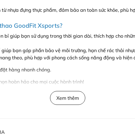
 từ nhựa đựng thực phẩm, đảm bảo an toàn sức khỏe, phù hợ
 thao GoodFit Xsports?
n bỉ giúp bạn sử dụng trong thời gian dài, thích hợp cho nh
ế giúp bạn góp phần bảo vệ môi trường, hạn chế rác thải nhự
dễ mang theo, phù hợp với phong cách sống năng động và hiện 
 đặt hàng nhanh chóng.
họn hoàn hảo cho mọi cuộc hành trình!
Xem thêm
RA