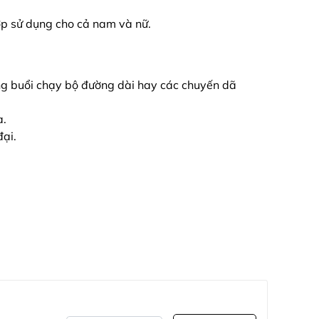
p sử dụng cho cả nam và nữ.
ững buổi chạy bộ đường dài hay các chuyến dã
a.
đại.