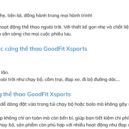
ẹ, tiện lợi, đồng hành trong mọi hành trình!
oạt động thể thao ngoài trời. Với thiết kế gọn nhẹ và chất l
n sẵn sàng cho mọi cuộc phiêu lưu.
ớc cứng thể thao GoodFit Xsports
 lần.
i trời như chạy bộ, cắm trại, đạp xe, đi bộ đường dài,...
g thể thao GoodFit Xsports
, dễ dàng đặt vừa trong túi chạy bộ hoặc balo mà không gây 
p không chỉ an toàn mà còn bền bỉ, giúp bạn tiết kiệm chi ph
hạy bộ, sản phẩm còn phù hợp với nhiều hoạt động như đạp x