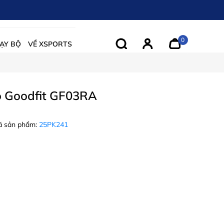
0
ẠY BỘ
VỀ XSPORTS
o Goodfit GF03RA
 sản phẩm:
25PK241