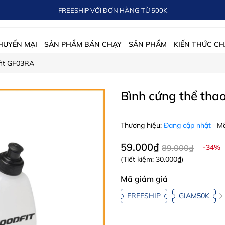
FREESHIP VỚI ĐƠN HÀNG TỪ 500K
HUYẾN MẠI
SẢN PHẨM BÁN CHẠY
SẢN PHẨM
KIẾN THỨC CH
fit GF03RA
Bình cứng thể tha
Thương hiệu:
Đang cập nhật
Mã
59.000₫
89.000₫
-34%
(Tiết kiệm:
30.000₫
)
Mã giảm giá
FREESHIP
GIAM50K