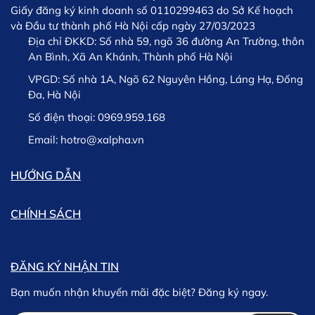
Giấy đăng ký kinh doanh số 0110299463 do Sở Kế hoạch
và Đầu tư thành phố Hà Nội cấp ngày 27/03/2023
Địa chỉ ĐKKD:
Số nhà 59, ngõ 36 đường An Trường, thôn
An Bình, Xã An Khánh, Thành phố Hà Nội
VPGD:
Số nhà 1A, Ngõ 62 Nguyên Hồng, Láng Hạ, Đống
Đa, Hà Nội
Số điện thoại:
0969.959.168
Lưu ý: Trường hợp phát sinh chậm trễ trong việc giao
hàng chúng tôi sẽ thông tin kịp thời cho khách hàng và
Email:
hotro@xalpha.vn
khách hàng có thể lựa chọn giữa việc Hủy hoặc tiếp tục
chờ hàng.
HƯỚNG DẪN
CHÍNH SÁCH
ĐĂNG KÝ NHẬN TIN
Bạn muốn nhận khuyến mãi đặc biệt? Đăng ký ngay.