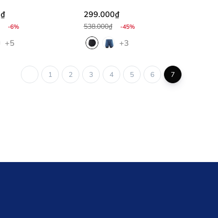
sau lưng MS01
0₫
299.000₫
538.000₫
-6%
-45%
+5
+3
1
2
3
4
5
6
7