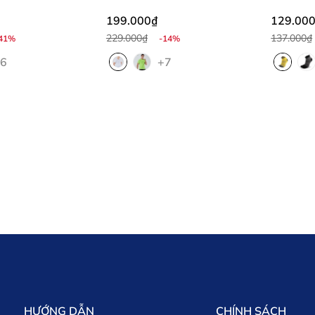
THOÁNG KHÍ - MS33
199.000₫
129.00
229.000₫
137.000₫
41%
-14%
6
+7
HƯỚNG DẪN
CHÍNH SÁCH