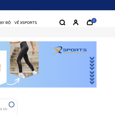
0
ẠY BỘ
VỀ XSPORTS
ừ 1tr