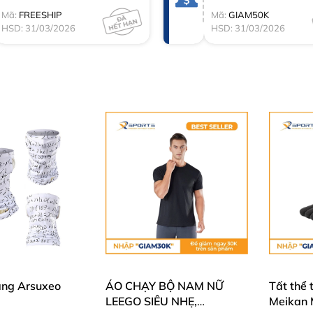
Mã:
FREESHIP
Mã:
GIAM50K
HSD: 31/03/2026
HSD: 31/03/2026
ăng Arsuxeo
ÁO CHẠY BỘ NAM NỮ
Tất thể 
LEEGO SIÊU NHẸ,
Meikan