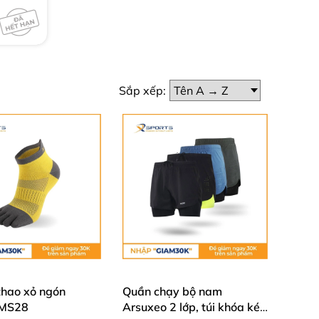
Sắp xếp:
thao xỏ ngón
Quần chạy bộ nam
 MS28
Arsuxeo 2 lớp, túi khóa kéo